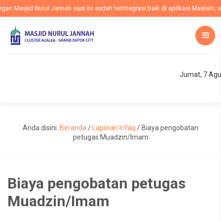
 Masjid Nurul Jannah saat ini sudah terintegrasi baik di aplikasi Maslam, web
Jumat, 7 Agu
Anda disini :
Beranda
/
Laporan Infaq
/
Biaya pengobatan
petugas Muadzin/Imam
Biaya pengobatan petugas
Muadzin/Imam