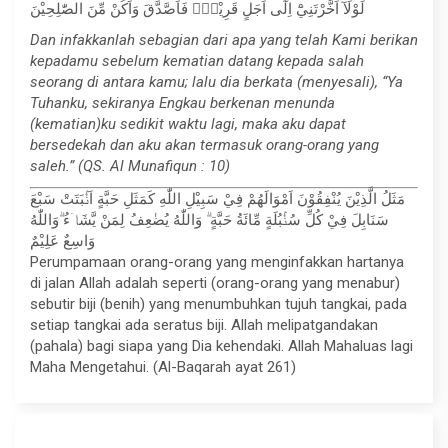
لَوْلَآ اَخَّرْتَنِيْٓ اِلٰٓى اَجَلٍ قَرِيْبٍۚ فَاَصَّدَّقَ وَاَكُنْ مِّنَ الصّٰلِحِيْنَ
Dan infakkanlah sebagian dari apa yang telah Kami berikan
kepadamu sebelum kematian datang kepada salah
seorang di antara kamu; lalu dia berkata (menyesali), “Ya
Tuhanku, sekiranya Engkau berkenan menunda
(kematian)ku sedikit waktu lagi, maka aku dapat
bersedekah dan aku akan termasuk orang-orang yang
saleh.” (QS. Al Munafiqun : 10)
مَثَلُ الَّذِيْنَ يُنْفِقُوْنَ اَمْوَالَهُمْ فِيْ سَبِيْلِ اللّٰهِ كَمَثَلِ حَبَّةٍ اَنْۢبَتَتْ سَبْعَ
سَنَابِلَ فِيْ كُلِّ سُنْۢبُلَةٍ مِّائَةُ حَبَّةٍ ۗ وَاللّٰهُ يُضٰعِفُ لِمَنْ يَّشَاۤءُ ۗوَاللّٰهُ
وَاسِعٌ عَلِيْمٌ
Perumpamaan orang-orang yang menginfakkan hartanya
di jalan Allah adalah seperti (orang-orang yang menabur)
sebutir biji (benih) yang menumbuhkan tujuh tangkai, pada
setiap tangkai ada seratus biji. Allah melipatgandakan
(pahala) bagi siapa yang Dia kehendaki. Allah Mahaluas lagi
Maha Mengetahui. (Al-Baqarah ayat 261)