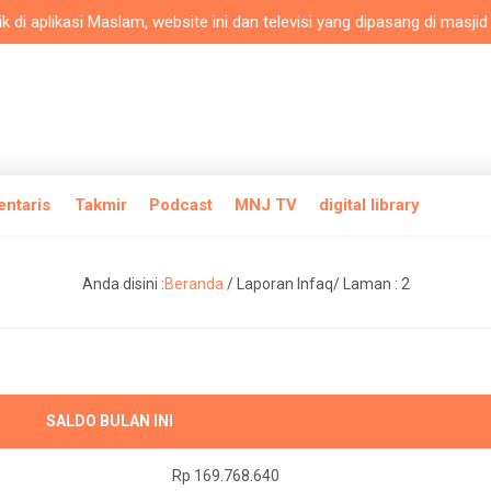
 di aplikasi Maslam, website ini dan televisi yang dipasang di masji
entaris
Takmir
Podcast
MNJ TV
digital library
Anda disini :
Beranda
/
Laporan Infaq
/ Laman : 2
SALDO BULAN INI
Rp 169.768.640