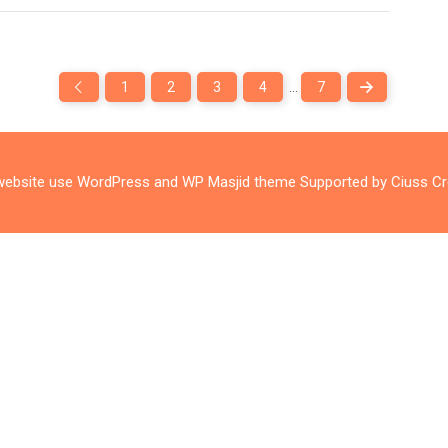
1
2
3
4
…
7
website use
WordPress
and WP Masjid theme Supported by
Ciuss Cr