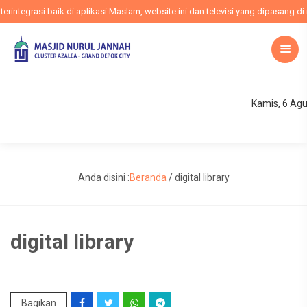
ntegrasi baik di aplikasi Maslam, website ini dan televisi yang dipasang di m
Kamis, 6 Ag
Anda disini :
Beranda
/
digital library
digital library
Bagikan