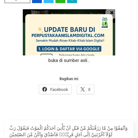
buka di sumber asli…
Bagikan ini:
Facebook
X
وَاَنْفِقُوْا مِنْ مَّا رَزَقْنٰكُمْ مِّنْ قَبْلِ اَنْ يَّأْتِيَ اَحَدَكُمُ الْمَوْتُ فَيَقُوْلَ رَبِّ
لَوْلَآ اَخَّرْتَنِيْٓ اِلٰٓى اَجَلٍ قَرِيْبٍۚ فَاَصَّدَّقَ وَاَكُنْ مِّنَ الصّٰلِحِيْنَ