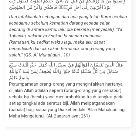
وَاَنْفِقُوْا مِنْ مَّا رَزَقْنٰكُمْ مِّنْ قَبْلِ اَنْ يَّأْتِيَ اَحَدَكُمُ الْمَوْتُ فَيَقُوْلَ رَبِّ
لَوْلَآ اَخَّرْتَنِيْٓ اِلٰٓى اَجَلٍ قَرِيْبٍۚ فَاَصَّدَّقَ وَاَكُنْ مِّنَ الصّٰلِحِيْنَ
Dan infakkanlah sebagian dari apa yang telah Kami berikan
kepadamu sebelum kematian datang kepada salah
seorang di antara kamu; lalu dia berkata (menyesali), “Ya
Tuhanku, sekiranya Engkau berkenan menunda
(kematian)ku sedikit waktu lagi, maka aku dapat
bersedekah dan aku akan termasuk orang-orang yang
saleh.” (QS. Al Munafiqun : 10)
مَثَلُ الَّذِيْنَ يُنْفِقُوْنَ اَمْوَالَهُمْ فِيْ سَبِيْلِ اللّٰهِ كَمَثَلِ حَبَّةٍ اَنْۢبَتَتْ سَبْعَ
سَنَابِلَ فِيْ كُلِّ سُنْۢبُلَةٍ مِّائَةُ حَبَّةٍ ۗ وَاللّٰهُ يُضٰعِفُ لِمَنْ يَّشَاۤءُ ۗوَاللّٰهُ
وَاسِعٌ عَلِيْمٌ
Perumpamaan orang-orang yang menginfakkan hartanya
di jalan Allah adalah seperti (orang-orang yang menabur)
sebutir biji (benih) yang menumbuhkan tujuh tangkai, pada
setiap tangkai ada seratus biji. Allah melipatgandakan
(pahala) bagi siapa yang Dia kehendaki. Allah Mahaluas lagi
Maha Mengetahui. (Al-Baqarah ayat 261)