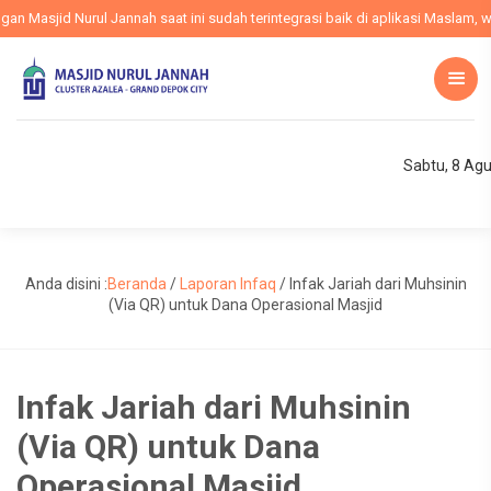
Masjid Nurul Jannah saat ini sudah terintegrasi baik di aplikasi Maslam, web
Sabtu, 8 Ag
Anda disini :
Beranda
/
Laporan Infaq
/
Infak Jariah dari Muhsinin
(Via QR) untuk Dana Operasional Masjid
Infak Jariah dari Muhsinin
(Via QR) untuk Dana
Operasional Masjid