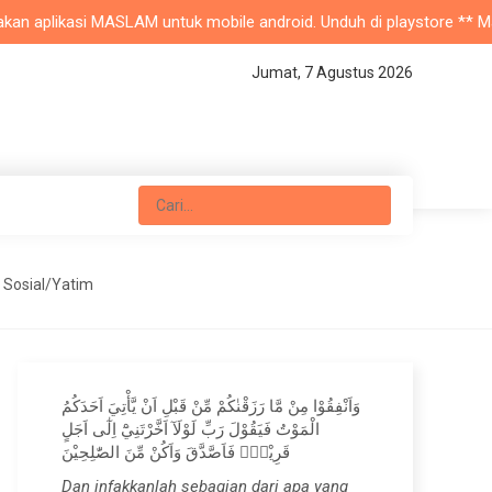
 aplikasi MASLAM untuk mobile android. Unduh di playstore ** Masjid 
Jumat, 7 Agustus 2026
a Sosial/Yatim
وَاَنْفِقُوْا مِنْ مَّا رَزَقْنٰكُمْ مِّنْ قَبْلِ اَنْ يَّأْتِيَ اَحَدَكُمُ
الْمَوْتُ فَيَقُوْلَ رَبِّ لَوْلَآ اَخَّرْتَنِيْٓ اِلٰٓى اَجَلٍ
قَرِيْبٍۚ فَاَصَّدَّقَ وَاَكُنْ مِّنَ الصّٰلِحِيْنَ
Dan infakkanlah sebagian dari apa yang