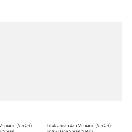
 Muhsinin (Via QR)
Infak Jariah dari Muhsinin (Via QR)
m/Sosial
untuk Dana Sosial/Yatim