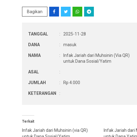
Bagikan
TANGGAL
:
2025-11-28
DANA
:
masuk
NAMA
:
Infak Jariah dari Muhsinin (Via QR)
untuk Dana Sosial/Yatim
ASAL
:
JUMLAH
:
Rp 4.000
KETERANGAN
:
Terkait
Infak Jariah dari Muhsinin (via QR)
Infak Jariah dari
untuk Dana Sosial/Yatim
untuk Dana Yati