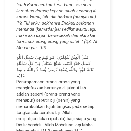
telah Kami berikan kepadamu sebelum
kematian datang kepada salah seorang di
antara kamu; lalu dia berkata (menyesali),
“Ya Tuhanku, sekiranya Engkau berkenan
menunda (kematian)ku sedikit waktu lagi,
maka aku dapat bersedekah dan aku akan
termasuk orang-orang yang saleh.” (QS. Al
Munafiqun : 10)
مَثَلُ الَّذِيْنَ يُنْفِقُوْنَ اَمْوَالَهُمْ فِيْ سَبِيْلِ اللّٰهِ
كَمَثَلِ حَبَّةٍ اَنْۢبَتَتْ سَبْعَ سَنَابِلَ فِيْ كُلِّ سُنْۢبُلَةٍ
مِّائَةُ حَبَّةٍ ۗ وَاللّٰهُ يُضٰعِفُ لِمَنْ يَّشَاۤءُ ۗوَاللّٰهُ وَاسِعٌ
عَلِيْمٌ
Perumpamaan orang-orang yang
menginfakkan hartanya di jalan Allah
adalah seperti (orang-orang yang
menabur) sebutir biji (benih) yang
menumbuhkan tujuh tangkai, pada setiap
tangkai ada seratus biji. Allah
melipatgandakan (pahala) bagi siapa yang
Dia kehendaki. Allah Mahaluas lagi Maha