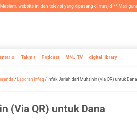
am, website ini dan televisi yang dipasang di masjid ** Mari gunakan
entaris
Takmir
Podcast
MNJ TV
digital library
eranda
/
Laporan Infaq
/
Infak Jariah dari Muhsinin (Via QR) untuk Dan
in (Via QR) untuk Dana