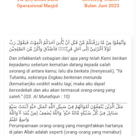
Operasional Masjid
Bulan Juni 2023
وَاَنْفِقُوْا مِنْ مَّا رَزَقْنٰكُمْ مِّنْ قَبْلِ اَنْ يَّأْتِيَ اَحَدَكُمُ الْمَوْتُ فَيَقُوْلَ رَبِّ
لَوْلَآ اَخَّرْتَنِيْٓ اِلٰٓى اَجَلٍ قَرِيْبٍۚ فَاَصَّدَّقَ وَاَكُنْ مِّنَ الصّٰلِحِيْنَ
Dan infakkanlah sebagian dari apa yang telah Kami berikan
kepadamu sebelum kematian datang kepada salah
seorang di antara kamu; lalu dia berkata (menyesali), “Ya
Tuhanku, sekiranya Engkau berkenan menunda
(kematian)ku sedikit waktu lagi, maka aku dapat
bersedekah dan aku akan termasuk orang-orang yang
saleh.” (QS. Al Munafiqun : 10)
مَثَلُ الَّذِيْنَ يُنْفِقُوْنَ اَمْوَالَهُمْ فِيْ سَبِيْلِ اللّٰهِ كَمَثَلِ حَبَّةٍ اَنْۢبَتَتْ سَبْعَ
سَنَابِلَ فِيْ كُلِّ سُنْۢبُلَةٍ مِّائَةُ حَبَّةٍ ۗ وَاللّٰهُ يُضٰعِفُ لِمَنْ يَّشَاۤءُ ۗوَاللّٰهُ
وَاسِعٌ عَلِيْمٌ
Perumpamaan orang-orang yang menginfakkan hartanya
di jalan Allah adalah seperti (orang-orang yang menabur)