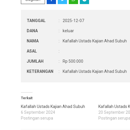
TANGGAL
:
2025-12-07
DANA
:
keluar
NAMA
:
Kafallah Ustads Kajian Ahad Subuh
ASAL
:
JUMLAH
:
Rp 500.000
KETERANGAN
:
Kafallah Ustads Kajian Ahad Subuh
Terkait
Kafallah Ustads Kajian Ahad Subuh
Kafallah Ustads 
6 September 2024
20 September 2
Postingan serupa
Postingan serup