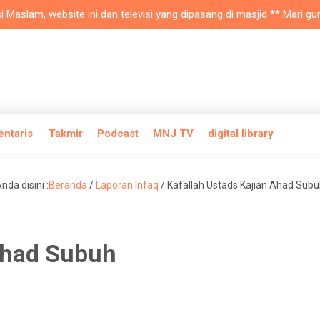
slam, website ini dan televisi yang dipasang di masjid ** Mari gunak
entaris
Takmir
Podcast
MNJ TV
digital library
nda disini :
Beranda
/
Laporan Infaq
/
Kafallah Ustads Kajian Ahad Sub
Ahad Subuh