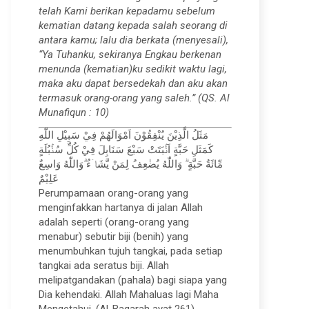
telah Kami berikan kepadamu sebelum
kematian datang kepada salah seorang di
antara kamu; lalu dia berkata (menyesali),
“Ya Tuhanku, sekiranya Engkau berkenan
menunda (kematian)ku sedikit waktu lagi,
maka aku dapat bersedekah dan aku akan
termasuk orang-orang yang saleh.” (QS. Al
Munafiqun : 10)
مَثَلُ الَّذِيْنَ يُنْفِقُوْنَ اَمْوَالَهُمْ فِيْ سَبِيْلِ اللّٰهِ
كَمَثَلِ حَبَّةٍ اَنْۢبَتَتْ سَبْعَ سَنَابِلَ فِيْ كُلِّ سُنْۢبُلَةٍ
مِّائَةُ حَبَّةٍ ۗ وَاللّٰهُ يُضٰعِفُ لِمَنْ يَّشَاۤءُ ۗوَاللّٰهُ وَاسِعٌ
عَلِيْمٌ
Perumpamaan orang-orang yang
menginfakkan hartanya di jalan Allah
adalah seperti (orang-orang yang
menabur) sebutir biji (benih) yang
menumbuhkan tujuh tangkai, pada setiap
tangkai ada seratus biji. Allah
melipatgandakan (pahala) bagi siapa yang
Dia kehendaki. Allah Mahaluas lagi Maha