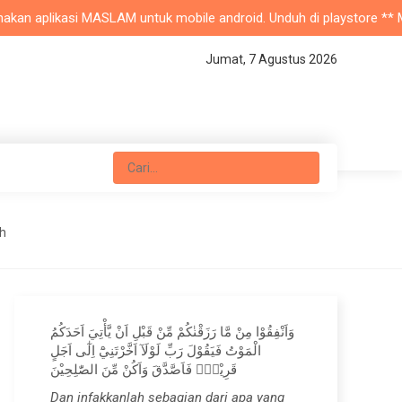
an aplikasi MASLAM untuk mobile android. Unduh di playstore ** Masji
Jumat, 7 Agustus 2026
uh
وَاَنْفِقُوْا مِنْ مَّا رَزَقْنٰكُمْ مِّنْ قَبْلِ اَنْ يَّأْتِيَ اَحَدَكُمُ
الْمَوْتُ فَيَقُوْلَ رَبِّ لَوْلَآ اَخَّرْتَنِيْٓ اِلٰٓى اَجَلٍ
قَرِيْبٍۚ فَاَصَّدَّقَ وَاَكُنْ مِّنَ الصّٰلِحِيْنَ
Dan infakkanlah sebagian dari apa yang