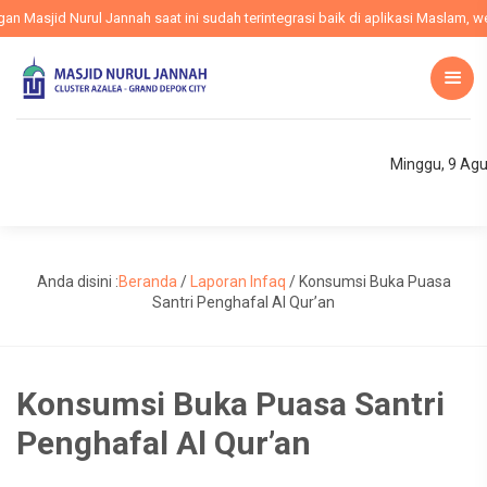
Masjid Nurul Jannah saat ini sudah terintegrasi baik di aplikasi Maslam, webs
Minggu, 9 Ag
Anda disini :
Beranda
/
Laporan Infaq
/
Konsumsi Buka Puasa
Santri Penghafal Al Qur’an
Konsumsi Buka Puasa Santri
Penghafal Al Qur’an