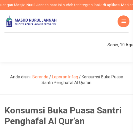
gan Masjid Nurul Jannah saat ini sudah terintegrasi baik di aplikasi Maslam,
Senin, 10 Ag
Anda disini :
Beranda
/
Laporan Infaq
/
Konsumsi Buka Puasa
Santri Penghafal Al Qur’an
Konsumsi Buka Puasa Santri
Penghafal Al Qur’an