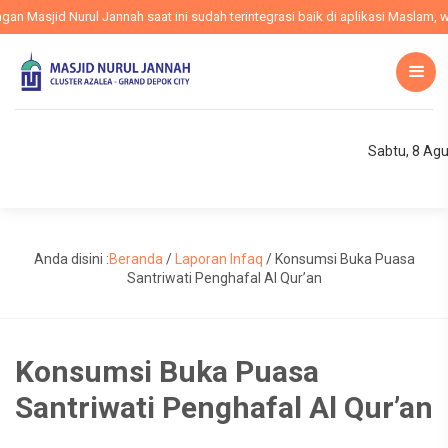
Masjid Nurul Jannah saat ini sudah terintegrasi baik di aplikasi Maslam, web
Sabtu, 8 Ag
Anda disini :
Beranda
/
Laporan Infaq
/
Konsumsi Buka Puasa
Santriwati Penghafal Al Qur’an
Konsumsi Buka Puasa
Santriwati Penghafal Al Qur’an