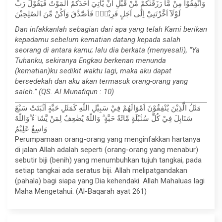
وَاَنْفِقُوْا مِنْ مَّا رَزَقْنٰكُمْ مِّنْ قَبْلِ اَنْ يَّأْتِيَ اَحَدَكُمُ الْمَوْتُ فَيَقُوْلَ رَبِّ
لَوْلَآ اَخَّرْتَنِيْٓ اِلٰٓى اَجَلٍ قَرِيْبٍۚ فَاَصَّدَّقَ وَاَكُنْ مِّنَ الصّٰلِحِيْنَ
Dan infakkanlah sebagian dari apa yang telah Kami berikan
kepadamu sebelum kematian datang kepada salah
seorang di antara kamu; lalu dia berkata (menyesali), “Ya
Tuhanku, sekiranya Engkau berkenan menunda
(kematian)ku sedikit waktu lagi, maka aku dapat
bersedekah dan aku akan termasuk orang-orang yang
saleh.” (QS. Al Munafiqun : 10)
مَثَلُ الَّذِيْنَ يُنْفِقُوْنَ اَمْوَالَهُمْ فِيْ سَبِيْلِ اللّٰهِ كَمَثَلِ حَبَّةٍ اَنْۢبَتَتْ سَبْعَ
سَنَابِلَ فِيْ كُلِّ سُنْۢبُلَةٍ مِّائَةُ حَبَّةٍ ۗ وَاللّٰهُ يُضٰعِفُ لِمَنْ يَّشَاۤءُ ۗوَاللّٰهُ
وَاسِعٌ عَلِيْمٌ
Perumpamaan orang-orang yang menginfakkan hartanya
di jalan Allah adalah seperti (orang-orang yang menabur)
sebutir biji (benih) yang menumbuhkan tujuh tangkai, pada
setiap tangkai ada seratus biji. Allah melipatgandakan
(pahala) bagi siapa yang Dia kehendaki. Allah Mahaluas lagi
Maha Mengetahui. (Al-Baqarah ayat 261)