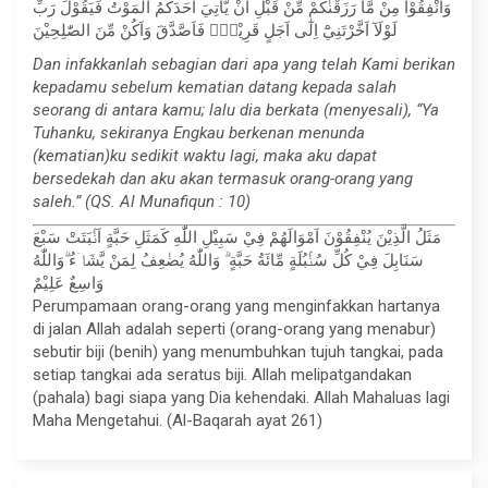
وَاَنْفِقُوْا مِنْ مَّا رَزَقْنٰكُمْ مِّنْ قَبْلِ اَنْ يَّأْتِيَ اَحَدَكُمُ الْمَوْتُ فَيَقُوْلَ رَبِّ
لَوْلَآ اَخَّرْتَنِيْٓ اِلٰٓى اَجَلٍ قَرِيْبٍۚ فَاَصَّدَّقَ وَاَكُنْ مِّنَ الصّٰلِحِيْنَ
Dan infakkanlah sebagian dari apa yang telah Kami berikan
kepadamu sebelum kematian datang kepada salah
seorang di antara kamu; lalu dia berkata (menyesali), “Ya
Tuhanku, sekiranya Engkau berkenan menunda
(kematian)ku sedikit waktu lagi, maka aku dapat
bersedekah dan aku akan termasuk orang-orang yang
saleh.” (QS. Al Munafiqun : 10)
مَثَلُ الَّذِيْنَ يُنْفِقُوْنَ اَمْوَالَهُمْ فِيْ سَبِيْلِ اللّٰهِ كَمَثَلِ حَبَّةٍ اَنْۢبَتَتْ سَبْعَ
سَنَابِلَ فِيْ كُلِّ سُنْۢبُلَةٍ مِّائَةُ حَبَّةٍ ۗ وَاللّٰهُ يُضٰعِفُ لِمَنْ يَّشَاۤءُ ۗوَاللّٰهُ
وَاسِعٌ عَلِيْمٌ
Perumpamaan orang-orang yang menginfakkan hartanya
di jalan Allah adalah seperti (orang-orang yang menabur)
sebutir biji (benih) yang menumbuhkan tujuh tangkai, pada
setiap tangkai ada seratus biji. Allah melipatgandakan
(pahala) bagi siapa yang Dia kehendaki. Allah Mahaluas lagi
Maha Mengetahui. (Al-Baqarah ayat 261)