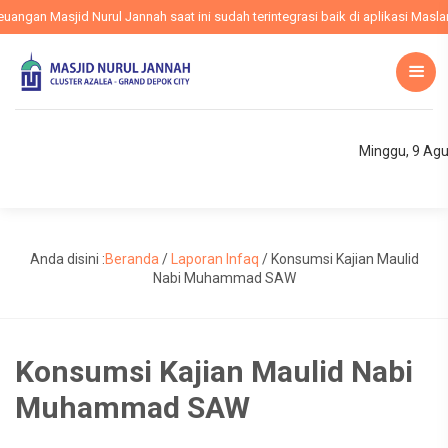
gan Masjid Nurul Jannah saat ini sudah terintegrasi baik di aplikasi Maslam,
Minggu, 9 Ag
Anda disini :
Beranda
/
Laporan Infaq
/
Konsumsi Kajian Maulid
Nabi Muhammad SAW
Konsumsi Kajian Maulid Nabi
Muhammad SAW