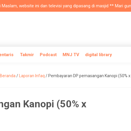
lam, website ini dan televisi yang dipasang di masjid ** Mari gunaka
entaris
Takmir
Podcast
MNJ TV
digital library
Beranda
/
Laporan Infaq
/
Pembayaran DP pemasangan Kanopi (50% x 
gan Kanopi (50% x