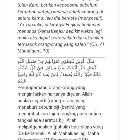
telah Kami berikan kepadamu sebelum
kematian datang kepada salah seorang di
antara kamu; lalu dia berkata (menyesali),
“Ya Tuhanku, sekiranya Engkau berkenan
menunda (kematian)ku sedikit waktu lagi,
maka aku dapat bersedekah dan aku akan
termasuk orang-orang yang saleh.” (QS. Al
Munafiqun : 10)
مَثَلُ الَّذِيْنَ يُنْفِقُوْنَ اَمْوَالَهُمْ فِيْ سَبِيْلِ اللّٰهِ
كَمَثَلِ حَبَّةٍ اَنْۢبَتَتْ سَبْعَ سَنَابِلَ فِيْ كُلِّ سُنْۢبُلَةٍ
مِّائَةُ حَبَّةٍ ۗ وَاللّٰهُ يُضٰعِفُ لِمَنْ يَّشَاۤءُ ۗوَاللّٰهُ وَاسِعٌ
عَلِيْمٌ
Perumpamaan orang-orang yang
menginfakkan hartanya di jalan Allah
adalah seperti (orang-orang yang
menabur) sebutir biji (benih) yang
menumbuhkan tujuh tangkai, pada setiap
tangkai ada seratus biji. Allah
melipatgandakan (pahala) bagi siapa yang
Dia kehendaki. Allah Mahaluas lagi Maha