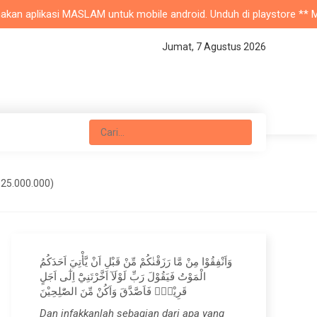
n aplikasi MASLAM untuk mobile android. Unduh di playstore ** Masjid
Jumat, 7 Agustus 2026
25.000.000)
وَاَنْفِقُوْا مِنْ مَّا رَزَقْنٰكُمْ مِّنْ قَبْلِ اَنْ يَّأْتِيَ اَحَدَكُمُ
الْمَوْتُ فَيَقُوْلَ رَبِّ لَوْلَآ اَخَّرْتَنِيْٓ اِلٰٓى اَجَلٍ
قَرِيْبٍۚ فَاَصَّدَّقَ وَاَكُنْ مِّنَ الصّٰلِحِيْنَ
Dan infakkanlah sebagian dari apa yang