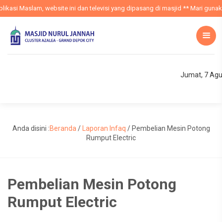
kasi Maslam, website ini dan televisi yang dipasang di masjid ** Mari gunaka
Jumat, 7 Agu
Anda disini :
Beranda
/
Laporan Infaq
/
Pembelian Mesin Potong
Rumput Electric
Pembelian Mesin Potong
Rumput Electric