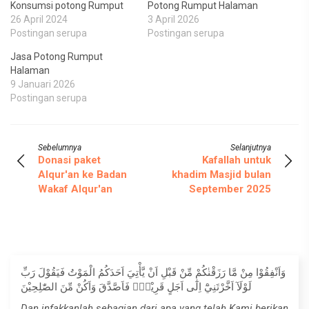
Konsumsi potong Rumput
Potong Rumput Halaman
26 April 2024
3 April 2026
Postingan serupa
Postingan serupa
Jasa Potong Rumput
Halaman
9 Januari 2026
Postingan serupa
Sebelumnya
Selanjutnya
Donasi paket
Kafallah untuk
Alqur'an ke Badan
khadim Masjid bulan
Wakaf Alqur'an
September 2025
وَاَنْفِقُوْا مِنْ مَّا رَزَقْنٰكُمْ مِّنْ قَبْلِ اَنْ يَّأْتِيَ اَحَدَكُمُ الْمَوْتُ فَيَقُوْلَ رَبِّ
لَوْلَآ اَخَّرْتَنِيْٓ اِلٰٓى اَجَلٍ قَرِيْبٍۚ فَاَصَّدَّقَ وَاَكُنْ مِّنَ الصّٰلِحِيْنَ
Dan infakkanlah sebagian dari apa yang telah Kami berikan