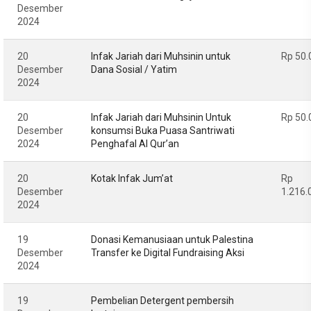
Desember
2024
20
Infak Jariah dari Muhsinin untuk
Rp 50.
Desember
Dana Sosial / Yatim
2024
20
Infak Jariah dari Muhsinin Untuk
Rp 50.
Desember
konsumsi Buka Puasa Santriwati
2024
Penghafal Al Qur’an
20
Kotak Infak Jum’at
Rp
Desember
1.216.
2024
19
Donasi Kemanusiaan untuk Palestina
Desember
Transfer ke Digital Fundraising Aksi
2024
19
Pembelian Detergent pembersih