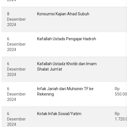
8
Konsumsi Kajian Ahad Subuh
Desember
2024
6
Kafallah Ustads Pengajar Hadroh
Desember
2024
6
Kafallah Ustadz Khotib dan Imam
Desember
Shalat Jum’at
2024
6
Infak Jariah dari Muhsinin TF ke
Rp
Desember
Rekening
550.0
2024
6
Kotak Infak Sosial/Yatim
Rp
Desember
1.720.
2024