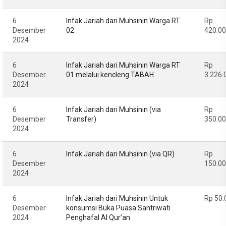
6
Infak Jariah dari Muhsinin Warga RT
Rp
Desember
02
420.0
2024
6
Infak Jariah dari Muhsinin Warga RT
Rp
Desember
01 melalui kencleng TABAH
3.226.
2024
6
Infak Jariah dari Muhsinin (via
Rp
Desember
Transfer)
350.0
2024
6
Infak Jariah dari Muhsinin (via QR)
Rp
Desember
150.0
2024
6
Infak Jariah dari Muhsinin Untuk
Rp 50.
Desember
konsumsi Buka Puasa Santriwati
2024
Penghafal Al Qur’an