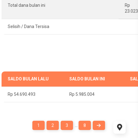
Total dana bulan ini
Rp
23.023
Selisih / Dana Tersisa
SALDO BULAN LALU
SALDO BULAN INI
SAL
Rp 54.690.493
Rp 5.985.004
1
2
3
…
8