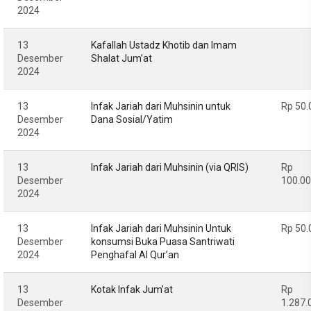
2024
13
Kafallah Ustadz Khotib dan Imam
Desember
Shalat Jum’at
2024
13
Infak Jariah dari Muhsinin untuk
Rp 50.
Desember
Dana Sosial/Yatim
2024
13
Infak Jariah dari Muhsinin (via QRIS)
Rp
Desember
100.0
2024
13
Infak Jariah dari Muhsinin Untuk
Rp 50.
Desember
konsumsi Buka Puasa Santriwati
2024
Penghafal Al Qur’an
13
Kotak Infak Jum’at
Rp
Desember
1.287.