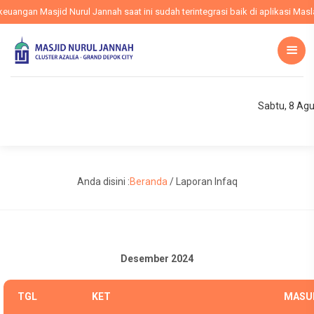
ngan Masjid Nurul Jannah saat ini sudah terintegrasi baik di aplikasi Maslam
Sabtu, 8 Ag
Anda disini :
Beranda
/
Laporan Infaq
Desember 2024
TGL
KET
MASU