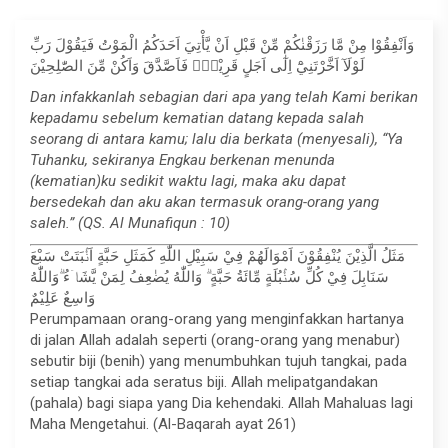
وَاَنْفِقُوْا مِنْ مَّا رَزَقْنٰكُمْ مِّنْ قَبْلِ اَنْ يَّأْتِيَ اَحَدَكُمُ الْمَوْتُ فَيَقُوْلَ رَبِّ
لَوْلَآ اَخَّرْتَنِيْٓ اِلٰٓى اَجَلٍ قَرِيْبٍۚ فَاَصَّدَّقَ وَاَكُنْ مِّنَ الصّٰلِحِيْنَ
Dan infakkanlah sebagian dari apa yang telah Kami berikan
kepadamu sebelum kematian datang kepada salah
seorang di antara kamu; lalu dia berkata (menyesali), “Ya
Tuhanku, sekiranya Engkau berkenan menunda
(kematian)ku sedikit waktu lagi, maka aku dapat
bersedekah dan aku akan termasuk orang-orang yang
saleh.” (QS. Al Munafiqun : 10)
مَثَلُ الَّذِيْنَ يُنْفِقُوْنَ اَمْوَالَهُمْ فِيْ سَبِيْلِ اللّٰهِ كَمَثَلِ حَبَّةٍ اَنْۢبَتَتْ سَبْعَ
سَنَابِلَ فِيْ كُلِّ سُنْۢبُلَةٍ مِّائَةُ حَبَّةٍ ۗ وَاللّٰهُ يُضٰعِفُ لِمَنْ يَّشَاۤءُ ۗوَاللّٰهُ
وَاسِعٌ عَلِيْمٌ
Perumpamaan orang-orang yang menginfakkan hartanya
di jalan Allah adalah seperti (orang-orang yang menabur)
sebutir biji (benih) yang menumbuhkan tujuh tangkai, pada
setiap tangkai ada seratus biji. Allah melipatgandakan
(pahala) bagi siapa yang Dia kehendaki. Allah Mahaluas lagi
Maha Mengetahui. (Al-Baqarah ayat 261)