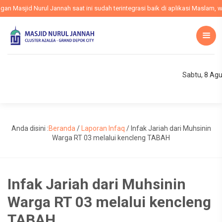
Masjid Nurul Jannah saat ini sudah terintegrasi baik di aplikasi Maslam, web
Sabtu, 8 Ag
Anda disini :
Beranda
/
Laporan Infaq
/
Infak Jariah dari Muhsinin
Warga RT 03 melalui kencleng TABAH
Infak Jariah dari Muhsinin
Warga RT 03 melalui kencleng
TABAH