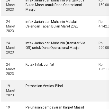
24
Infak Jariah dari Muhsinin Warga Rt.01
Rp
Maret
Bulan Maret untuk Dana Operasional
150.0
2023
Masjid
24
infak Jariah dari Muhsinin Melalui
Rp
Maret
Celengan Tabah Bulan Maret 2023
4.142.
2023
24
Infak Jariah dari Muhsinin (transfer Via
Rp
Maret
QR) untuk Dana Operasional Masjid
990.0
2023
24
Kotak Infak Jum’at
Rp
Maret
1.321.
2023
19
Pembelian Vertical Blind
Maret
2023
19
Pelunasan pembayaran Karpet Masjid