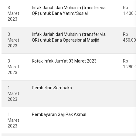
3
Infak Jariah dari Muhsinin (transfer via
Rp
Maret
QR) untuk Dana Yatim/Sosial
1.400.
2023
3
Infak Jariah dari Muhsinin (transfer via
Rp
Maret
QR) untuk Dana Operasional Masjid
450.0
2023
3
Kotak Infak Jum’at 03 Maret 2023
Rp
Maret
1.280.
2023
1
Pembelian Sembako
Maret
2023
1
Pembayaran Gaji Pak Akmal
Maret
2023