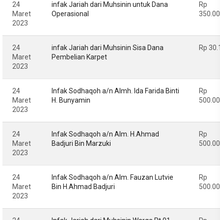
24
infak Jariah dari Muhsinin untuk Dana
Rp
Maret
Operasional
350.0
2023
24
infak Jariah dari Muhsinin Sisa Dana
Rp 30.
Maret
Pembelian Karpet
2023
24
Infak Sodhaqoh a/n Almh. Ida Farida Binti
Rp
Maret
H. Bunyamin
500.0
2023
24
Infak Sodhaqoh a/n Alm. H.Ahmad
Rp
Maret
Badjuri Bin Marzuki
500.0
2023
24
Infak Sodhaqoh a/n Alm. Fauzan Lutvie
Rp
Maret
Bin H.Ahmad Badjuri
500.0
2023