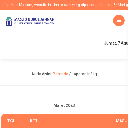
aplikasi Maslam, website ini dan televisi yang dipasang di masjid ** Mari gun
Jumat, 7 Agu
Anda disini :
Beranda
/
Laporan Infaq
Maret 2023
TGL
KET
MASU