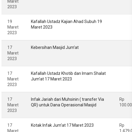
Maret
2023
19
Kafallah Ustadz Kajian Ahad Subuh 19
Maret
Maret 2023
2023
17
Kebersihan Masjid Jum’at
Maret
2023
17
Kafallah Ustadz Khotib dan Imam Shalat
Maret
Jum’at 17 Maret 2023
2023
17
Infak Jariah dari Muhsinin ( transfer Via
Rp
Maret
QR) untuk Dana Operasional Masjid
100.0
2023
17
Kotak Infak Jum’at 17 Maret 2023
Rp
Maret
1.479.