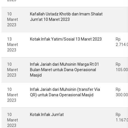
10
Kafallah Ustadz Khotib dan Imam Shalat
Maret
Jum’at 10 Maret 2023
2023
13
Kotak Infak Yatim/Sosial 13 Maret 2023
Rp
Maret
2.714.
2023
10
Infak Jariah dari Muhsinin Warga Rt.01
Rp
Maret
Bulan Maret untuk Dana Operasional
105.0
2023
Masjid
10
Infak Jariah dari Muhsinin (transfer Via
Rp
Maret
QR) untuk Dana Operasional Masjid
300.0
2023
10
Kotak Infak Jum’at
Rp
Maret
1.167.
2023