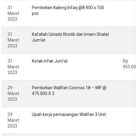
31
Pembelian Kaleng Infaq @8.400 x 100
Maret
pcs
2023
31
Kafallah Ustadz Khotib dan Imam Shalat
Maret
Jum’at
2023
31
Kotak Infak Jum’at
Rp
Maret
955.0
2023
29
Pembelian Wallfan Cosmos 18 – WIF @
Maret
475.000 X 3
2023
29
Upah kerja pemasangan Wallfan 3 Unit
Maret
2023