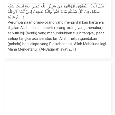
مَثَلُ الَّذِيْنَ يُنْفِقُوْنَ اَمْوَالَهُمْ فِيْ سَبِيْلِ اللّٰهِ كَمَثَلِ حَبَّةٍ اَنْۢبَتَتْ سَبْعَ
سَنَابِلَ فِيْ كُلِّ سُنْۢبُلَةٍ مِّائَةُ حَبَّةٍ ۗ وَاللّٰهُ يُضٰعِفُ لِمَنْ يَّشَاۤءُ ۗوَاللّٰهُ
وَاسِعٌ عَلِيْمٌ
Perumpamaan orang-orang yang menginfakkan hartanya
di jalan Allah adalah seperti (orang-orang yang menabur)
sebutir biji (benih) yang menumbuhkan tujuh tangkai, pada
setiap tangkai ada seratus biji. Allah melipatgandakan
(pahala) bagi siapa yang Dia kehendaki. Allah Mahaluas lagi
Maha Mengetahui. (Al-Baqarah ayat 261)