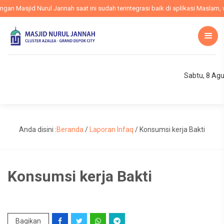
 Masjid Nurul Jannah saat ini sudah terintegrasi baik di aplikasi Maslam, we
Sabtu, 8 Ag
Anda disini :
Beranda
/
Laporan Infaq
/
Konsumsi kerja Bakti
Konsumsi kerja Bakti
Bagikan