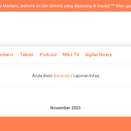
Maslam, website ini dan televisi yang dipasang di masjid ** Mari gun
entaris
Takmir
Podcast
MNJ TV
digital library
Anda disini :
Beranda
/
Laporan Infaq
November 2023