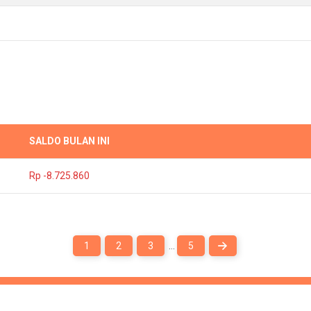
SALDO BULAN INI
Rp -8.725.860
1
2
3
…
5