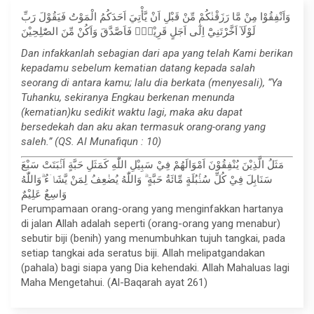
وَاَنْفِقُوْا مِنْ مَّا رَزَقْنٰكُمْ مِّنْ قَبْلِ اَنْ يَّأْتِيَ اَحَدَكُمُ الْمَوْتُ فَيَقُوْلَ رَبِّ
لَوْلَآ اَخَّرْتَنِيْٓ اِلٰٓى اَجَلٍ قَرِيْبٍۚ فَاَصَّدَّقَ وَاَكُنْ مِّنَ الصّٰلِحِيْنَ
Dan infakkanlah sebagian dari apa yang telah Kami berikan
kepadamu sebelum kematian datang kepada salah
seorang di antara kamu; lalu dia berkata (menyesali), “Ya
Tuhanku, sekiranya Engkau berkenan menunda
(kematian)ku sedikit waktu lagi, maka aku dapat
bersedekah dan aku akan termasuk orang-orang yang
saleh.” (QS. Al Munafiqun : 10)
مَثَلُ الَّذِيْنَ يُنْفِقُوْنَ اَمْوَالَهُمْ فِيْ سَبِيْلِ اللّٰهِ كَمَثَلِ حَبَّةٍ اَنْۢبَتَتْ سَبْعَ
سَنَابِلَ فِيْ كُلِّ سُنْۢبُلَةٍ مِّائَةُ حَبَّةٍ ۗ وَاللّٰهُ يُضٰعِفُ لِمَنْ يَّشَاۤءُ ۗوَاللّٰهُ
وَاسِعٌ عَلِيْمٌ
Perumpamaan orang-orang yang menginfakkan hartanya
di jalan Allah adalah seperti (orang-orang yang menabur)
sebutir biji (benih) yang menumbuhkan tujuh tangkai, pada
setiap tangkai ada seratus biji. Allah melipatgandakan
(pahala) bagi siapa yang Dia kehendaki. Allah Mahaluas lagi
Maha Mengetahui. (Al-Baqarah ayat 261)