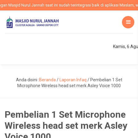
 Masjid Nurul Jannah saat ini sudah terintegrasi baik di aplikasi Maslam, web
Kamis, 6 Ag
Anda disini :
Beranda
/
Laporan Infaq
/
Pembelian 1 Set
Microphone Wireless head set merk Asley Voice 1000
Pembelian 1 Set Microphone
Wireless head set merk Asley
Voice 1000