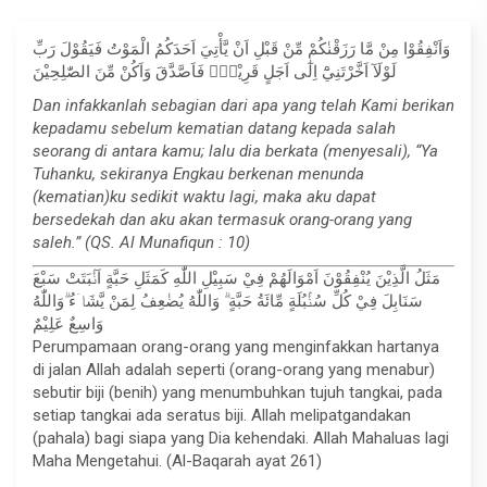
وَاَنْفِقُوْا مِنْ مَّا رَزَقْنٰكُمْ مِّنْ قَبْلِ اَنْ يَّأْتِيَ اَحَدَكُمُ الْمَوْتُ فَيَقُوْلَ رَبِّ
لَوْلَآ اَخَّرْتَنِيْٓ اِلٰٓى اَجَلٍ قَرِيْبٍۚ فَاَصَّدَّقَ وَاَكُنْ مِّنَ الصّٰلِحِيْنَ
Dan infakkanlah sebagian dari apa yang telah Kami berikan
kepadamu sebelum kematian datang kepada salah
seorang di antara kamu; lalu dia berkata (menyesali), “Ya
Tuhanku, sekiranya Engkau berkenan menunda
(kematian)ku sedikit waktu lagi, maka aku dapat
bersedekah dan aku akan termasuk orang-orang yang
saleh.” (QS. Al Munafiqun : 10)
مَثَلُ الَّذِيْنَ يُنْفِقُوْنَ اَمْوَالَهُمْ فِيْ سَبِيْلِ اللّٰهِ كَمَثَلِ حَبَّةٍ اَنْۢبَتَتْ سَبْعَ
سَنَابِلَ فِيْ كُلِّ سُنْۢبُلَةٍ مِّائَةُ حَبَّةٍ ۗ وَاللّٰهُ يُضٰعِفُ لِمَنْ يَّشَاۤءُ ۗوَاللّٰهُ
وَاسِعٌ عَلِيْمٌ
Perumpamaan orang-orang yang menginfakkan hartanya
di jalan Allah adalah seperti (orang-orang yang menabur)
sebutir biji (benih) yang menumbuhkan tujuh tangkai, pada
setiap tangkai ada seratus biji. Allah melipatgandakan
(pahala) bagi siapa yang Dia kehendaki. Allah Mahaluas lagi
Maha Mengetahui. (Al-Baqarah ayat 261)