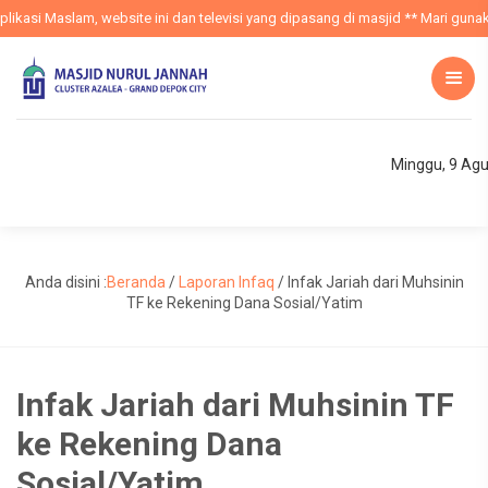
ikasi Maslam, website ini dan televisi yang dipasang di masjid ** Mari gunaka
Minggu, 9 Ag
Anda disini :
Beranda
/
Laporan Infaq
/
Infak Jariah dari Muhsinin
TF ke Rekening Dana Sosial/Yatim
Infak Jariah dari Muhsinin TF
ke Rekening Dana
Sosial/Yatim