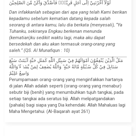
لَوْلَآ اَخَّرْتَنِيْٓ اِلٰٓى اَجَلٍ قَرِيْبٍۚ فَاَصَّدَّقَ وَاَكُنْ مِّنَ الصّٰلِحِيْنَ
Dan infakkanlah sebagian dari apa yang telah Kami berikan
kepadamu sebelum kematian datang kepada salah
seorang di antara kamu; lalu dia berkata (menyesali), “Ya
Tuhanku, sekiranya Engkau berkenan menunda
(kematian)ku sedikit waktu lagi, maka aku dapat
bersedekah dan aku akan termasuk orang-orang yang
saleh.” (QS. Al Munafiqun : 10)
مَثَلُ الَّذِيْنَ يُنْفِقُوْنَ اَمْوَالَهُمْ فِيْ سَبِيْلِ اللّٰهِ كَمَثَلِ حَبَّةٍ اَنْۢبَتَتْ سَبْعَ
سَنَابِلَ فِيْ كُلِّ سُنْۢبُلَةٍ مِّائَةُ حَبَّةٍ ۗ وَاللّٰهُ يُضٰعِفُ لِمَنْ يَّشَاۤءُ ۗوَاللّٰهُ
وَاسِعٌ عَلِيْمٌ
Perumpamaan orang-orang yang menginfakkan hartanya
di jalan Allah adalah seperti (orang-orang yang menabur)
sebutir biji (benih) yang menumbuhkan tujuh tangkai, pada
setiap tangkai ada seratus biji. Allah melipatgandakan
(pahala) bagi siapa yang Dia kehendaki. Allah Mahaluas lagi
Maha Mengetahui. (Al-Baqarah ayat 261)