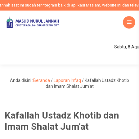
h saat ini sudah terintegrasi baik di aplikasi Maslam, website ini dan televi
Sabtu, 8 Ag
Anda disini :
Beranda
/
Laporan Infaq
/
Kafallah Ustadz Khotib
dan Imam Shalat Jum’at
Kafallah Ustadz Khotib dan
Imam Shalat Jum’at