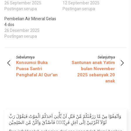
26 September 2025
12 September 2025
Postingan serupa
Postingan serupa
Pembelian Air Mineral Gelas
4 dos
26 Desember 2025
Postingan serupa
Sebelumnya
Selanjutnya
Konsumsi Buka
Santunan anak Yatim
Puasa Santri
bulan November
Penghafal Al Qur'an
2025 sebanyak 20
anak
وَاَنْفِقُوْا مِنْ مَّا رَزَقْنٰكُمْ مِّنْ قَبْلِ اَنْ يَّأْتِيَ اَحَدَكُمُ الْمَوْتُ فَيَقُوْلَ رَبِّ
لَوْلَآ اَخَّرْتَنِيْٓ اِلٰٓى اَجَلٍ قَرِيْبٍۚ فَاَصَّدَّقَ وَاَكُنْ مِّنَ الصّٰلِحِيْنَ