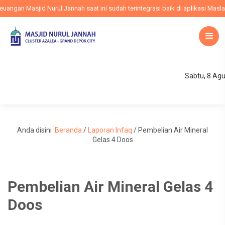
ngan Masjid Nurul Jannah saat ini sudah terintegrasi baik di aplikasi Maslam,
Sabtu, 8 Ag
Anda disini :
Beranda
/
Laporan Infaq
/
Pembelian Air Mineral
Gelas 4 Doos
Pembelian Air Mineral Gelas 4
Doos