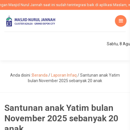
 Masjid Nurul Jannah saat ini sudah terintegrasi baik di aplikasi Maslam, we
Sabtu, 8 Ag
Anda disini :
Beranda
/
Laporan Infaq
/
Santunan anak Yatim
bulan November 2025 sebanyak 20 anak
Santunan anak Yatim bulan
November 2025 sebanyak 20
anak