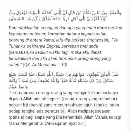
وَاَنْفِقُوْا مِنْ مَّا رَزَقْنٰكُمْ مِّنْ قَبْلِ اَنْ يَّأْتِيَ اَحَدَكُمُ الْمَوْتُ فَيَقُوْلَ رَبِّ
لَوْلَآ اَخَّرْتَنِيْٓ اِلٰٓى اَجَلٍ قَرِيْبٍۚ فَاَصَّدَّقَ وَاَكُنْ مِّنَ الصّٰلِحِيْنَ
Dan infakkanlah sebagian dari apa yang telah Kami berikan
kepadamu sebelum kematian datang kepada salah
seorang di antara kamu; lalu dia berkata (menyesali), “Ya
Tuhanku, sekiranya Engkau berkenan menunda
(kematian)ku sedikit waktu lagi, maka aku dapat
bersedekah dan aku akan termasuk orang-orang yang
saleh.” (QS. Al Munafiqun : 10)
مَثَلُ الَّذِيْنَ يُنْفِقُوْنَ اَمْوَالَهُمْ فِيْ سَبِيْلِ اللّٰهِ كَمَثَلِ حَبَّةٍ اَنْۢبَتَتْ سَبْعَ
سَنَابِلَ فِيْ كُلِّ سُنْۢبُلَةٍ مِّائَةُ حَبَّةٍ ۗ وَاللّٰهُ يُضٰعِفُ لِمَنْ يَّشَاۤءُ ۗوَاللّٰهُ
وَاسِعٌ عَلِيْمٌ
Perumpamaan orang-orang yang menginfakkan hartanya
di jalan Allah adalah seperti (orang-orang yang menabur)
sebutir biji (benih) yang menumbuhkan tujuh tangkai, pada
setiap tangkai ada seratus biji. Allah melipatgandakan
(pahala) bagi siapa yang Dia kehendaki. Allah Mahaluas lagi
Maha Mengetahui. (Al-Baqarah ayat 261)