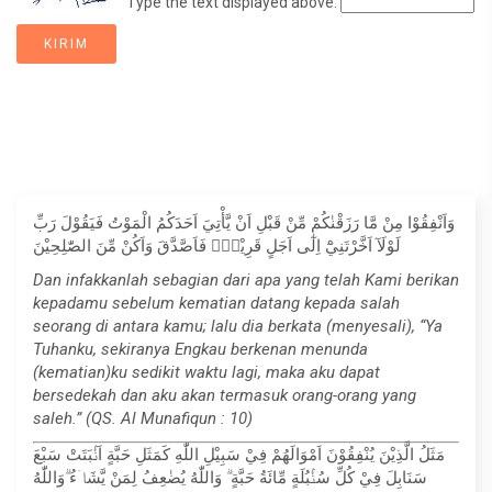
Type the text displayed above:
وَاَنْفِقُوْا مِنْ مَّا رَزَقْنٰكُمْ مِّنْ قَبْلِ اَنْ يَّأْتِيَ اَحَدَكُمُ الْمَوْتُ فَيَقُوْلَ رَبِّ
لَوْلَآ اَخَّرْتَنِيْٓ اِلٰٓى اَجَلٍ قَرِيْبٍۚ فَاَصَّدَّقَ وَاَكُنْ مِّنَ الصّٰلِحِيْنَ
Dan infakkanlah sebagian dari apa yang telah Kami berikan
kepadamu sebelum kematian datang kepada salah
seorang di antara kamu; lalu dia berkata (menyesali), “Ya
Tuhanku, sekiranya Engkau berkenan menunda
(kematian)ku sedikit waktu lagi, maka aku dapat
bersedekah dan aku akan termasuk orang-orang yang
saleh.” (QS. Al Munafiqun : 10)
مَثَلُ الَّذِيْنَ يُنْفِقُوْنَ اَمْوَالَهُمْ فِيْ سَبِيْلِ اللّٰهِ كَمَثَلِ حَبَّةٍ اَنْۢبَتَتْ سَبْعَ
سَنَابِلَ فِيْ كُلِّ سُنْۢبُلَةٍ مِّائَةُ حَبَّةٍ ۗ وَاللّٰهُ يُضٰعِفُ لِمَنْ يَّشَاۤءُ ۗوَاللّٰهُ