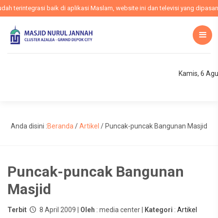
integrasi baik di aplikasi Maslam, website ini dan televisi yang dipasang di
Kamis, 6 Ag
Anda disini :
Beranda
/
Artikel
/
Puncak-puncak Bangunan Masjid
Puncak-puncak Bangunan
Masjid
Terbit
8 April 2009 |
Oleh
: media center |
Kategori
:
Artikel