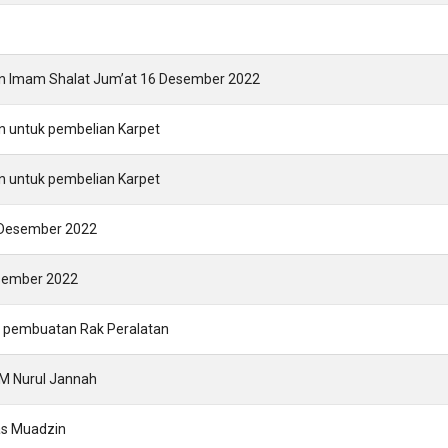
dan Imam Shalat Jum’at 16 Desember 2022
in untuk pembelian Karpet
in untuk pembelian Karpet
l Desember 2022
esember 2022
k pembuatan Rak Peralatan
M Nurul Jannah
as Muadzin