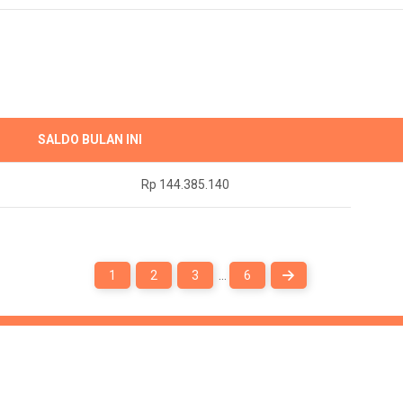
SALDO BULAN INI
Rp 144.385.140
1
2
3
…
6
website use
WordPress
and WP Masjid theme Supported by
Ciuss Cr