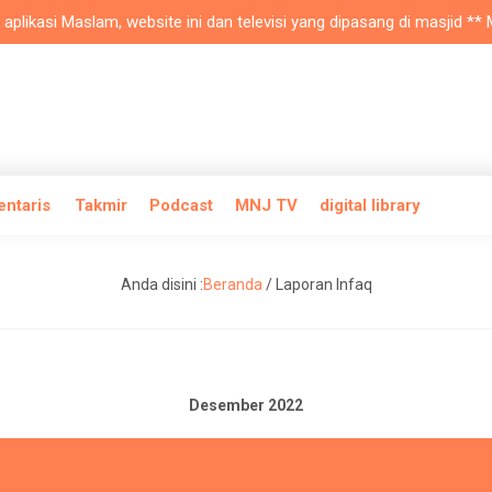
ikasi Maslam, website ini dan televisi yang dipasang di masjid ** Ma
entaris
Takmir
Podcast
MNJ TV
digital library
Anda disini :
Beranda
/
Laporan Infaq
Desember 2022