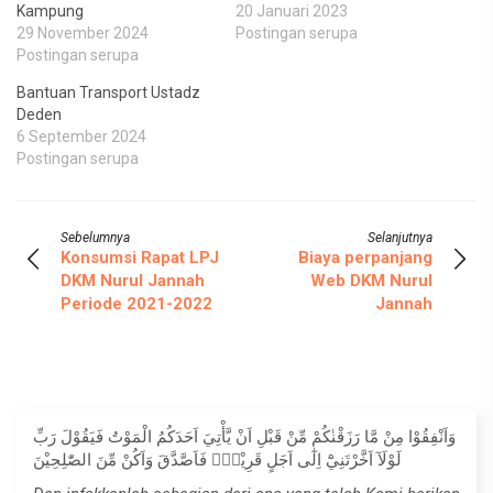
Kampung
20 Januari 2023
29 November 2024
Postingan serupa
Postingan serupa
Bantuan Transport Ustadz
Deden
6 September 2024
Postingan serupa
Sebelumnya
Selanjutnya
Konsumsi Rapat LPJ
Biaya perpanjang
DKM Nurul Jannah
Web DKM Nurul
Periode 2021-2022
Jannah
وَاَنْفِقُوْا مِنْ مَّا رَزَقْنٰكُمْ مِّنْ قَبْلِ اَنْ يَّأْتِيَ اَحَدَكُمُ الْمَوْتُ فَيَقُوْلَ رَبِّ
لَوْلَآ اَخَّرْتَنِيْٓ اِلٰٓى اَجَلٍ قَرِيْبٍۚ فَاَصَّدَّقَ وَاَكُنْ مِّنَ الصّٰلِحِيْنَ