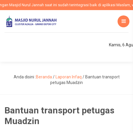
 Masjid Nurul Jannah saat ini sudah terintegrasi baik di aplikasi Maslam, we
Kamis, 6 Ag
Anda disini :
Beranda
/
Laporan Infaq
/
Bantuan transport
petugas Muadzin
Bantuan transport petugas
Muadzin