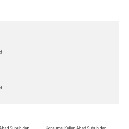
d
d
 Ahad Subuh dan
Konsumsi Kajian Ahad Subuh dan