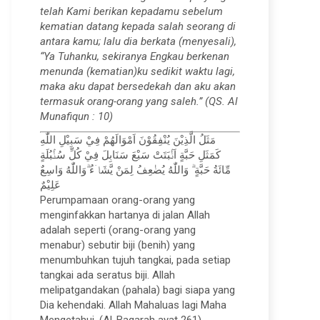
telah Kami berikan kepadamu sebelum
kematian datang kepada salah seorang di
antara kamu; lalu dia berkata (menyesali),
“Ya Tuhanku, sekiranya Engkau berkenan
menunda (kematian)ku sedikit waktu lagi,
maka aku dapat bersedekah dan aku akan
termasuk orang-orang yang saleh.” (QS. Al
Munafiqun : 10)
مَثَلُ الَّذِيْنَ يُنْفِقُوْنَ اَمْوَالَهُمْ فِيْ سَبِيْلِ اللّٰهِ
كَمَثَلِ حَبَّةٍ اَنْۢبَتَتْ سَبْعَ سَنَابِلَ فِيْ كُلِّ سُنْۢبُلَةٍ
مِّائَةُ حَبَّةٍ ۗ وَاللّٰهُ يُضٰعِفُ لِمَنْ يَّشَاۤءُ ۗوَاللّٰهُ وَاسِعٌ
عَلِيْمٌ
Perumpamaan orang-orang yang
menginfakkan hartanya di jalan Allah
adalah seperti (orang-orang yang
menabur) sebutir biji (benih) yang
menumbuhkan tujuh tangkai, pada setiap
tangkai ada seratus biji. Allah
melipatgandakan (pahala) bagi siapa yang
Dia kehendaki. Allah Mahaluas lagi Maha