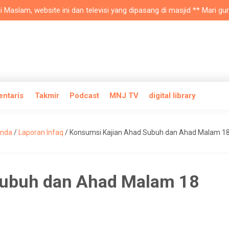
lam, website ini dan televisi yang dipasang di masjid ** Mari gunak
entaris
Takmir
Podcast
MNJ TV
digital library
anda
/
Laporan Infaq
/
Konsumsi Kajian Ahad Subuh dan Ahad Malam 1
Subuh dan Ahad Malam 18