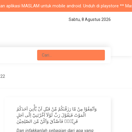
aplikasi MASLAM untuk mobile android. Unduh di playstore ** Masjid N
Sabtu, 8 Agustus 2026
022
وَاَنْفِقُوْا مِنْ مَّا رَزَقْنٰكُمْ مِّنْ قَبْلِ اَنْ يَّأْتِيَ اَحَدَكُمُ
الْمَوْتُ فَيَقُوْلَ رَبِّ لَوْلَآ اَخَّرْتَنِيْٓ اِلٰٓى اَجَلٍ
قَرِيْبٍۚ فَاَصَّدَّقَ وَاَكُنْ مِّنَ الصّٰلِحِيْنَ
Dan infakkanlah sebagian dari apa yang