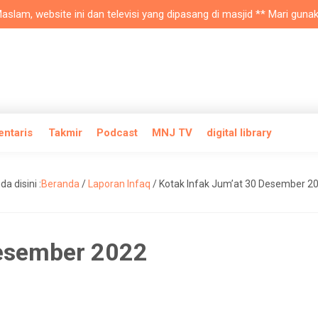
m, website ini dan televisi yang dipasang di masjid ** Mari gunakan 
entaris
Takmir
Podcast
MNJ TV
digital library
da disini :
Beranda
/
Laporan Infaq
/
Kotak Infak Jum’at 30 Desember 2
Desember 2022