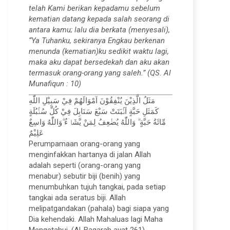
telah Kami berikan kepadamu sebelum
kematian datang kepada salah seorang di
antara kamu; lalu dia berkata (menyesali),
“Ya Tuhanku, sekiranya Engkau berkenan
menunda (kematian)ku sedikit waktu lagi,
maka aku dapat bersedekah dan aku akan
termasuk orang-orang yang saleh.” (QS. Al
Munafiqun : 10)
مَثَلُ الَّذِيْنَ يُنْفِقُوْنَ اَمْوَالَهُمْ فِيْ سَبِيْلِ اللّٰهِ
كَمَثَلِ حَبَّةٍ اَنْۢبَتَتْ سَبْعَ سَنَابِلَ فِيْ كُلِّ سُنْۢبُلَةٍ
مِّائَةُ حَبَّةٍ ۗ وَاللّٰهُ يُضٰعِفُ لِمَنْ يَّشَاۤءُ ۗوَاللّٰهُ وَاسِعٌ
عَلِيْمٌ
Perumpamaan orang-orang yang
menginfakkan hartanya di jalan Allah
adalah seperti (orang-orang yang
menabur) sebutir biji (benih) yang
menumbuhkan tujuh tangkai, pada setiap
tangkai ada seratus biji. Allah
melipatgandakan (pahala) bagi siapa yang
Dia kehendaki. Allah Mahaluas lagi Maha