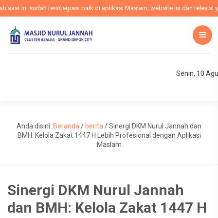
 ini sudah terintegrasi baik di aplikasi Maslam, website ini dan televisi ya
Senin, 10 Ag
Anda disini :
Beranda
/
berita
/
Sinergi DKM Nurul Jannah dan
BMH: Kelola Zakat 1447 H Lebih Profesional dengan Aplikasi
Maslam
Sinergi DKM Nurul Jannah
dan BMH: Kelola Zakat 1447 H