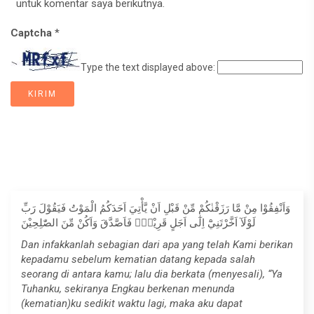
untuk komentar saya berikutnya.
Captcha
*
Type the text displayed above:
وَاَنْفِقُوْا مِنْ مَّا رَزَقْنٰكُمْ مِّنْ قَبْلِ اَنْ يَّأْتِيَ اَحَدَكُمُ الْمَوْتُ فَيَقُوْلَ رَبِّ
لَوْلَآ اَخَّرْتَنِيْٓ اِلٰٓى اَجَلٍ قَرِيْبٍۚ فَاَصَّدَّقَ وَاَكُنْ مِّنَ الصّٰلِحِيْنَ
Dan infakkanlah sebagian dari apa yang telah Kami berikan
kepadamu sebelum kematian datang kepada salah
seorang di antara kamu; lalu dia berkata (menyesali), “Ya
Tuhanku, sekiranya Engkau berkenan menunda
(kematian)ku sedikit waktu lagi, maka aku dapat