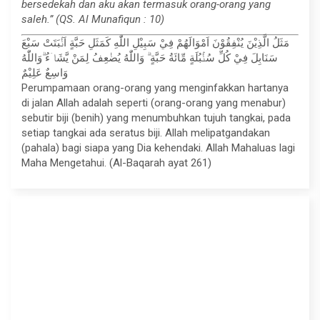
bersedekah dan aku akan termasuk orang-orang yang
saleh.” (QS. Al Munafiqun : 10)
مَثَلُ الَّذِيْنَ يُنْفِقُوْنَ اَمْوَالَهُمْ فِيْ سَبِيْلِ اللّٰهِ كَمَثَلِ حَبَّةٍ اَنْۢبَتَتْ سَبْعَ
سَنَابِلَ فِيْ كُلِّ سُنْۢبُلَةٍ مِّائَةُ حَبَّةٍ ۗ وَاللّٰهُ يُضٰعِفُ لِمَنْ يَّشَاۤءُ ۗوَاللّٰهُ
وَاسِعٌ عَلِيْمٌ
Perumpamaan orang-orang yang menginfakkan hartanya
di jalan Allah adalah seperti (orang-orang yang menabur)
sebutir biji (benih) yang menumbuhkan tujuh tangkai, pada
setiap tangkai ada seratus biji. Allah melipatgandakan
(pahala) bagi siapa yang Dia kehendaki. Allah Mahaluas lagi
Maha Mengetahui. (Al-Baqarah ayat 261)