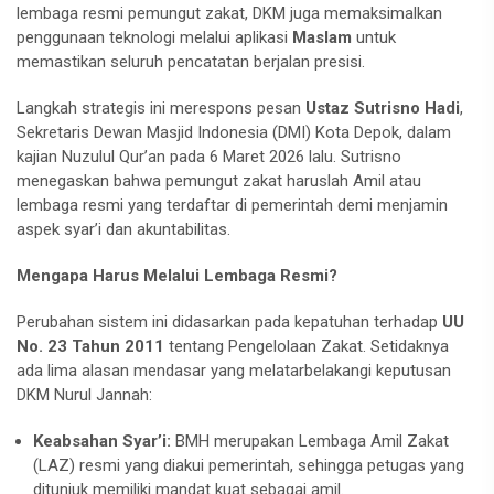
lembaga resmi pemungut zakat, DKM juga memaksimalkan
penggunaan teknologi melalui aplikasi
Maslam
untuk
memastikan seluruh pencatatan berjalan presisi.
Langkah strategis ini merespons pesan
Ustaz Sutrisno Hadi
,
Sekretaris Dewan Masjid Indonesia (DMI) Kota Depok, dalam
kajian Nuzulul Qur’an pada 6 Maret 2026 lalu. Sutrisno
menegaskan bahwa pemungut zakat haruslah Amil atau
lembaga resmi yang terdaftar di pemerintah demi menjamin
aspek syar’i dan akuntabilitas.
Mengapa Harus Melalui Lembaga Resmi?
Perubahan sistem ini didasarkan pada kepatuhan terhadap
UU
No. 23 Tahun 2011
tentang Pengelolaan Zakat. Setidaknya
ada lima alasan mendasar yang melatarbelakangi keputusan
DKM Nurul Jannah:
Keabsahan Syar’i:
BMH merupakan Lembaga Amil Zakat
(LAZ) resmi yang diakui pemerintah, sehingga petugas yang
ditunjuk memiliki mandat kuat sebagai amil.