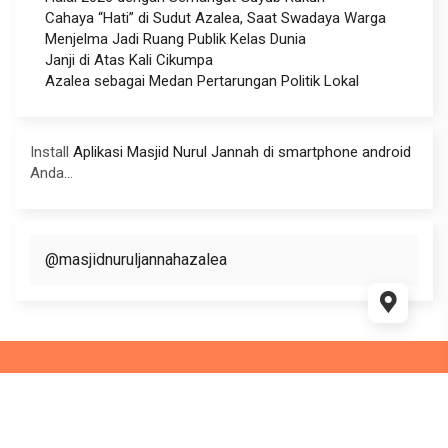
Cahaya “Hati” di Sudut Azalea, Saat Swadaya Warga
Menjelma Jadi Ruang Publik Kelas Dunia
Janji di Atas Kali Cikumpa
Azalea sebagai Medan Pertarungan Politik Lokal
Install
Aplikasi Masjid Nurul Jannah di smartphone android
Anda...
@masjidnuruljannahazalea
This website use
WordPress
and WP Masjid theme Supported
by
Ciuss Creative