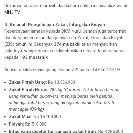
Rekaman ceramah tarawih dan kultum subuh ini bisa diakses di
MNJ TV
.
4. Amanah Pengelolaan Zakat, Infaq, dan Fidyah
Kepercayaan jamaah kepada DKM Nurul Jannah juga tercermin
dari data penerimaan dan penyaluran Zakat, Infaq, dan Fidyah
(ZIS) tahun ini. Sebanyak
374 muzakki
telah menyalurkan
zakatnya, yang kemudian didistribusikan secara tepat sasaran
kepada
193 mustahik
.
Berikut adalah rincian pengelolaan ZIS pada Idul Fitri 1447 H:
Zakat Fitrah Uang:
Rp 13.586.900
Zakat Fitrah Beras:
286 kg
(Catatan: Zakat fitrah berupa
uang kemudian dikonversi menjadi beras oleh panitia,
sehingga total beras yang dibagikan untuk zakat fitrah
mencapai
479 kg
).
Zakat Maal:
Rp 15.104.000
Fidyah:
Rp 510.000
Infaq yang disetor bersamaan zakat fitrah:
Rp 3.285.000