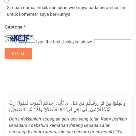
Simpan nama, email, dan situs web saya pada peramban ini
untuk komentar saya berikutnya.
Captcha
*
Type the text displayed above:
وَاَنْفِقُوْا مِنْ مَّا رَزَقْنٰكُمْ مِّنْ قَبْلِ اَنْ يَّأْتِيَ اَحَدَكُمُ الْمَوْتُ فَيَقُوْلَ رَبِّ
لَوْلَآ اَخَّرْتَنِيْٓ اِلٰٓى اَجَلٍ قَرِيْبٍۚ فَاَصَّدَّقَ وَاَكُنْ مِّنَ الصّٰلِحِيْنَ
Dan infakkanlah sebagian dari apa yang telah Kami berikan
kepadamu sebelum kematian datang kepada salah
seorang di antara kamu; lalu dia berkata (menyesali), “Ya