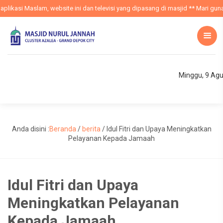
bsite ini dan televisi yang dipasang di masjid ** Mari gunakan aplikasi MASL
Minggu, 9 Ag
Anda disini :
Beranda
/
berita
/
Idul Fitri dan Upaya Meningkatkan
Pelayanan Kepada Jamaah
Idul Fitri dan Upaya
Meningkatkan Pelayanan
Kepada Jamaah