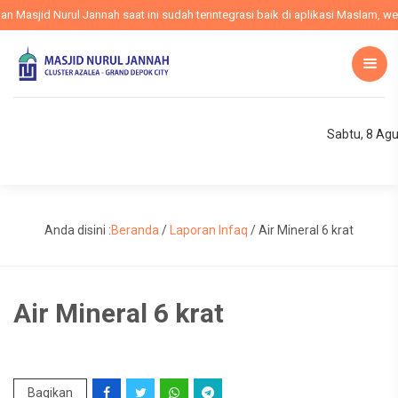
asjid Nurul Jannah saat ini sudah terintegrasi baik di aplikasi Maslam, webs
Sabtu, 8 Ag
Anda disini :
Beranda
/
Laporan Infaq
/
Air Mineral 6 krat
Air Mineral 6 krat
Bagikan