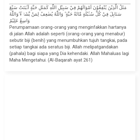
مَثَلُ الَّذِيْنَ يُنْفِقُوْنَ اَمْوَالَهُمْ فِيْ سَبِيْلِ اللّٰهِ كَمَثَلِ حَبَّةٍ اَنْۢبَتَتْ سَبْعَ
سَنَابِلَ فِيْ كُلِّ سُنْۢبُلَةٍ مِّائَةُ حَبَّةٍ ۗ وَاللّٰهُ يُضٰعِفُ لِمَنْ يَّشَاۤءُ ۗوَاللّٰهُ
وَاسِعٌ عَلِيْمٌ
Perumpamaan orang-orang yang menginfakkan hartanya
di jalan Allah adalah seperti (orang-orang yang menabur)
sebutir biji (benih) yang menumbuhkan tujuh tangkai, pada
setiap tangkai ada seratus biji. Allah melipatgandakan
(pahala) bagi siapa yang Dia kehendaki. Allah Mahaluas lagi
Maha Mengetahui. (Al-Baqarah ayat 261)