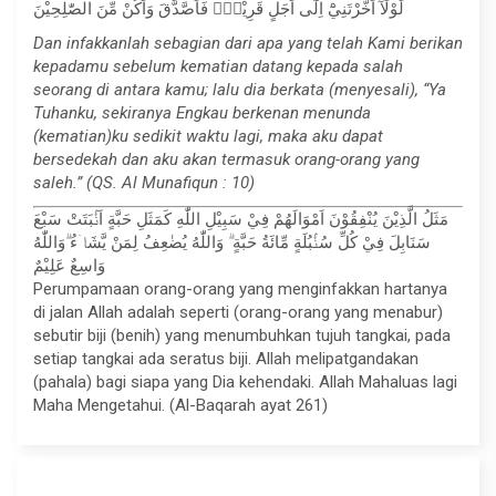
لَوْلَآ اَخَّرْتَنِيْٓ اِلٰٓى اَجَلٍ قَرِيْبٍۚ فَاَصَّدَّقَ وَاَكُنْ مِّنَ الصّٰلِحِيْنَ
Dan infakkanlah sebagian dari apa yang telah Kami berikan
kepadamu sebelum kematian datang kepada salah
seorang di antara kamu; lalu dia berkata (menyesali), “Ya
Tuhanku, sekiranya Engkau berkenan menunda
(kematian)ku sedikit waktu lagi, maka aku dapat
bersedekah dan aku akan termasuk orang-orang yang
saleh.” (QS. Al Munafiqun : 10)
مَثَلُ الَّذِيْنَ يُنْفِقُوْنَ اَمْوَالَهُمْ فِيْ سَبِيْلِ اللّٰهِ كَمَثَلِ حَبَّةٍ اَنْۢبَتَتْ سَبْعَ
سَنَابِلَ فِيْ كُلِّ سُنْۢبُلَةٍ مِّائَةُ حَبَّةٍ ۗ وَاللّٰهُ يُضٰعِفُ لِمَنْ يَّشَاۤءُ ۗوَاللّٰهُ
وَاسِعٌ عَلِيْمٌ
Perumpamaan orang-orang yang menginfakkan hartanya
di jalan Allah adalah seperti (orang-orang yang menabur)
sebutir biji (benih) yang menumbuhkan tujuh tangkai, pada
setiap tangkai ada seratus biji. Allah melipatgandakan
(pahala) bagi siapa yang Dia kehendaki. Allah Mahaluas lagi
Maha Mengetahui. (Al-Baqarah ayat 261)