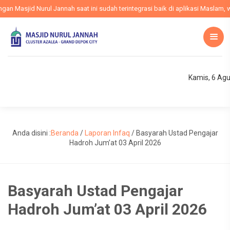
 Masjid Nurul Jannah saat ini sudah terintegrasi baik di aplikasi Maslam, we
Kamis, 6 Ag
Anda disini :
Beranda
/
Laporan Infaq
/
Basyarah Ustad Pengajar
Hadroh Jum’at 03 April 2026
Basyarah Ustad Pengajar
Hadroh Jum’at 03 April 2026