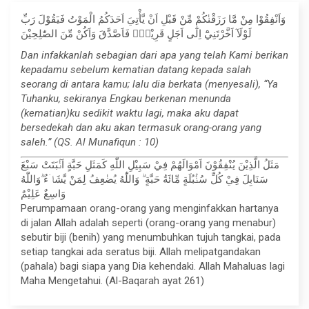
وَاَنْفِقُوْا مِنْ مَّا رَزَقْنٰكُمْ مِّنْ قَبْلِ اَنْ يَّأْتِيَ اَحَدَكُمُ الْمَوْتُ فَيَقُوْلَ رَبِّ
لَوْلَآ اَخَّرْتَنِيْٓ اِلٰٓى اَجَلٍ قَرِيْبٍۚ فَاَصَّدَّقَ وَاَكُنْ مِّنَ الصّٰلِحِيْنَ
Dan infakkanlah sebagian dari apa yang telah Kami berikan
kepadamu sebelum kematian datang kepada salah
seorang di antara kamu; lalu dia berkata (menyesali), “Ya
Tuhanku, sekiranya Engkau berkenan menunda
(kematian)ku sedikit waktu lagi, maka aku dapat
bersedekah dan aku akan termasuk orang-orang yang
saleh.” (QS. Al Munafiqun : 10)
مَثَلُ الَّذِيْنَ يُنْفِقُوْنَ اَمْوَالَهُمْ فِيْ سَبِيْلِ اللّٰهِ كَمَثَلِ حَبَّةٍ اَنْۢبَتَتْ سَبْعَ
سَنَابِلَ فِيْ كُلِّ سُنْۢبُلَةٍ مِّائَةُ حَبَّةٍ ۗ وَاللّٰهُ يُضٰعِفُ لِمَنْ يَّشَاۤءُ ۗوَاللّٰهُ
وَاسِعٌ عَلِيْمٌ
Perumpamaan orang-orang yang menginfakkan hartanya
di jalan Allah adalah seperti (orang-orang yang menabur)
sebutir biji (benih) yang menumbuhkan tujuh tangkai, pada
setiap tangkai ada seratus biji. Allah melipatgandakan
(pahala) bagi siapa yang Dia kehendaki. Allah Mahaluas lagi
Maha Mengetahui. (Al-Baqarah ayat 261)