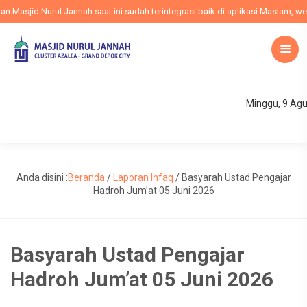
asjid Nurul Jannah saat ini sudah terintegrasi baik di aplikasi Maslam, webs
Minggu, 9 Ag
Anda disini :
Beranda
/
Laporan Infaq
/
Basyarah Ustad Pengajar
Hadroh Jum’at 05 Juni 2026
Basyarah Ustad Pengajar
Hadroh Jum’at 05 Juni 2026