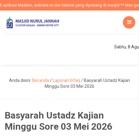
aplikasi Maslam, website ini dan televisi yang dipasang di masjid ** Mari gun
Sabtu, 8 Ag
Anda disini :
Beranda
/
Laporan Infaq
/
Basyarah Ustadz Kajian
Minggu Sore 03 Mei 2026
Basyarah Ustadz Kajian
Minggu Sore 03 Mei 2026