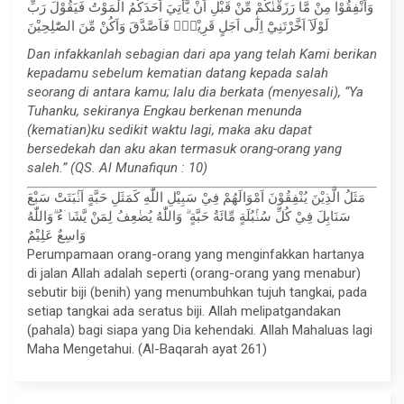
وَاَنْفِقُوْا مِنْ مَّا رَزَقْنٰكُمْ مِّنْ قَبْلِ اَنْ يَّأْتِيَ اَحَدَكُمُ الْمَوْتُ فَيَقُوْلَ رَبِّ
لَوْلَآ اَخَّرْتَنِيْٓ اِلٰٓى اَجَلٍ قَرِيْبٍۚ فَاَصَّدَّقَ وَاَكُنْ مِّنَ الصّٰلِحِيْنَ
Dan infakkanlah sebagian dari apa yang telah Kami berikan
kepadamu sebelum kematian datang kepada salah
seorang di antara kamu; lalu dia berkata (menyesali), “Ya
Tuhanku, sekiranya Engkau berkenan menunda
(kematian)ku sedikit waktu lagi, maka aku dapat
bersedekah dan aku akan termasuk orang-orang yang
saleh.” (QS. Al Munafiqun : 10)
مَثَلُ الَّذِيْنَ يُنْفِقُوْنَ اَمْوَالَهُمْ فِيْ سَبِيْلِ اللّٰهِ كَمَثَلِ حَبَّةٍ اَنْۢبَتَتْ سَبْعَ
سَنَابِلَ فِيْ كُلِّ سُنْۢبُلَةٍ مِّائَةُ حَبَّةٍ ۗ وَاللّٰهُ يُضٰعِفُ لِمَنْ يَّشَاۤءُ ۗوَاللّٰهُ
وَاسِعٌ عَلِيْمٌ
Perumpamaan orang-orang yang menginfakkan hartanya
di jalan Allah adalah seperti (orang-orang yang menabur)
sebutir biji (benih) yang menumbuhkan tujuh tangkai, pada
setiap tangkai ada seratus biji. Allah melipatgandakan
(pahala) bagi siapa yang Dia kehendaki. Allah Mahaluas lagi
Maha Mengetahui. (Al-Baqarah ayat 261)