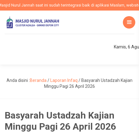
d Nurul Jannah saat ini sudah terintegrasi baik di aplikasi Maslam, website 
Kamis, 6 Ag
Anda disini :
Beranda
/
Laporan Infaq
/
Basyarah Ustadzah Kajian
Minggu Pagi 26 April 2026
Basyarah Ustadzah Kajian
Minggu Pagi 26 April 2026