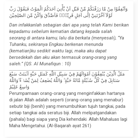
وَاَنْفِقُوْا مِنْ مَّا رَزَقْنٰكُمْ مِّنْ قَبْلِ اَنْ يَّأْتِيَ اَحَدَكُمُ الْمَوْتُ فَيَقُوْلَ رَبِّ
لَوْلَآ اَخَّرْتَنِيْٓ اِلٰٓى اَجَلٍ قَرِيْبٍۚ فَاَصَّدَّقَ وَاَكُنْ مِّنَ الصّٰلِحِيْنَ
Dan infakkanlah sebagian dari apa yang telah Kami berikan
kepadamu sebelum kematian datang kepada salah
seorang di antara kamu; lalu dia berkata (menyesali), “Ya
Tuhanku, sekiranya Engkau berkenan menunda
(kematian)ku sedikit waktu lagi, maka aku dapat
bersedekah dan aku akan termasuk orang-orang yang
saleh.” (QS. Al Munafiqun : 10)
مَثَلُ الَّذِيْنَ يُنْفِقُوْنَ اَمْوَالَهُمْ فِيْ سَبِيْلِ اللّٰهِ كَمَثَلِ حَبَّةٍ اَنْۢبَتَتْ سَبْعَ
سَنَابِلَ فِيْ كُلِّ سُنْۢبُلَةٍ مِّائَةُ حَبَّةٍ ۗ وَاللّٰهُ يُضٰعِفُ لِمَنْ يَّشَاۤءُ ۗوَاللّٰهُ
وَاسِعٌ عَلِيْمٌ
Perumpamaan orang-orang yang menginfakkan hartanya
di jalan Allah adalah seperti (orang-orang yang menabur)
sebutir biji (benih) yang menumbuhkan tujuh tangkai, pada
setiap tangkai ada seratus biji. Allah melipatgandakan
(pahala) bagi siapa yang Dia kehendaki. Allah Mahaluas lagi
Maha Mengetahui. (Al-Baqarah ayat 261)