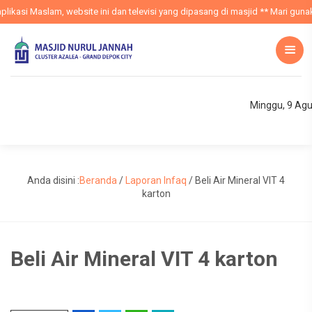
kasi Maslam, website ini dan televisi yang dipasang di masjid ** Mari gunaka
Minggu, 9 Ag
Anda disini :
Beranda
/
Laporan Infaq
/
Beli Air Mineral VIT 4
karton
Beli Air Mineral VIT 4 karton