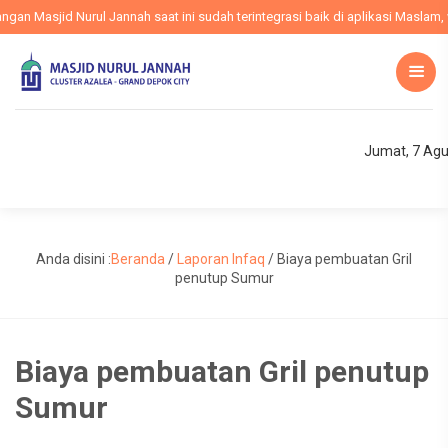
n Masjid Nurul Jannah saat ini sudah terintegrasi baik di aplikasi Maslam, we
Jumat, 7 Agu
Anda disini :
Beranda
/
Laporan Infaq
/
Biaya pembuatan Gril
penutup Sumur
Biaya pembuatan Gril penutup
Sumur