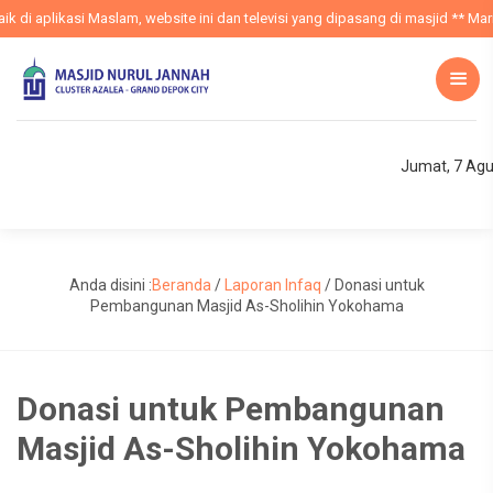
di aplikasi Maslam, website ini dan televisi yang dipasang di masjid ** Mari
Jumat, 7 Agu
Anda disini :
Beranda
/
Laporan Infaq
/
Donasi untuk
Pembangunan Masjid As-Sholihin Yokohama
Donasi untuk Pembangunan
Masjid As-Sholihin Yokohama