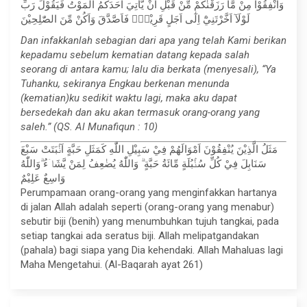
وَاَنْفِقُوْا مِنْ مَّا رَزَقْنٰكُمْ مِّنْ قَبْلِ اَنْ يَّأْتِيَ اَحَدَكُمُ الْمَوْتُ فَيَقُوْلَ رَبِّ
لَوْلَآ اَخَّرْتَنِيْٓ اِلٰٓى اَجَلٍ قَرِيْبٍۚ فَاَصَّدَّقَ وَاَكُنْ مِّنَ الصّٰلِحِيْنَ
Dan infakkanlah sebagian dari apa yang telah Kami berikan
kepadamu sebelum kematian datang kepada salah
seorang di antara kamu; lalu dia berkata (menyesali), “Ya
Tuhanku, sekiranya Engkau berkenan menunda
(kematian)ku sedikit waktu lagi, maka aku dapat
bersedekah dan aku akan termasuk orang-orang yang
saleh.” (QS. Al Munafiqun : 10)
مَثَلُ الَّذِيْنَ يُنْفِقُوْنَ اَمْوَالَهُمْ فِيْ سَبِيْلِ اللّٰهِ كَمَثَلِ حَبَّةٍ اَنْۢبَتَتْ سَبْعَ
سَنَابِلَ فِيْ كُلِّ سُنْۢبُلَةٍ مِّائَةُ حَبَّةٍ ۗ وَاللّٰهُ يُضٰعِفُ لِمَنْ يَّشَاۤءُ ۗوَاللّٰهُ
وَاسِعٌ عَلِيْمٌ
Perumpamaan orang-orang yang menginfakkan hartanya
di jalan Allah adalah seperti (orang-orang yang menabur)
sebutir biji (benih) yang menumbuhkan tujuh tangkai, pada
setiap tangkai ada seratus biji. Allah melipatgandakan
(pahala) bagi siapa yang Dia kehendaki. Allah Mahaluas lagi
Maha Mengetahui. (Al-Baqarah ayat 261)