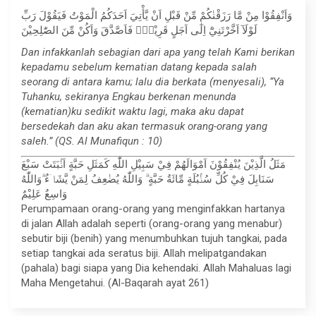
وَاَنْفِقُوْا مِنْ مَّا رَزَقْنٰكُمْ مِّنْ قَبْلِ اَنْ يَّأْتِيَ اَحَدَكُمُ الْمَوْتُ فَيَقُوْلَ رَبِّ
لَوْلَآ اَخَّرْتَنِيْٓ اِلٰٓى اَجَلٍ قَرِيْبٍۚ فَاَصَّدَّقَ وَاَكُنْ مِّنَ الصّٰلِحِيْنَ
Dan infakkanlah sebagian dari apa yang telah Kami berikan
kepadamu sebelum kematian datang kepada salah
seorang di antara kamu; lalu dia berkata (menyesali), “Ya
Tuhanku, sekiranya Engkau berkenan menunda
(kematian)ku sedikit waktu lagi, maka aku dapat
bersedekah dan aku akan termasuk orang-orang yang
saleh.” (QS. Al Munafiqun : 10)
مَثَلُ الَّذِيْنَ يُنْفِقُوْنَ اَمْوَالَهُمْ فِيْ سَبِيْلِ اللّٰهِ كَمَثَلِ حَبَّةٍ اَنْۢبَتَتْ سَبْعَ
سَنَابِلَ فِيْ كُلِّ سُنْۢبُلَةٍ مِّائَةُ حَبَّةٍ ۗ وَاللّٰهُ يُضٰعِفُ لِمَنْ يَّشَاۤءُ ۗوَاللّٰهُ
وَاسِعٌ عَلِيْمٌ
Perumpamaan orang-orang yang menginfakkan hartanya
di jalan Allah adalah seperti (orang-orang yang menabur)
sebutir biji (benih) yang menumbuhkan tujuh tangkai, pada
setiap tangkai ada seratus biji. Allah melipatgandakan
(pahala) bagi siapa yang Dia kehendaki. Allah Mahaluas lagi
Maha Mengetahui. (Al-Baqarah ayat 261)