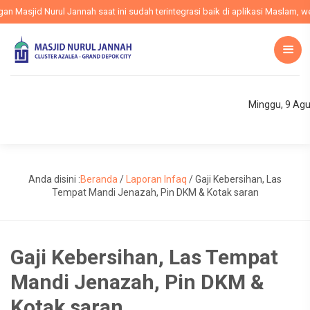
Masjid Nurul Jannah saat ini sudah terintegrasi baik di aplikasi Maslam, webs
Minggu, 9 Ag
Anda disini :
Beranda
/
Laporan Infaq
/
Gaji Kebersihan, Las
Tempat Mandi Jenazah, Pin DKM & Kotak saran
Gaji Kebersihan, Las Tempat
Mandi Jenazah, Pin DKM &
Kotak saran