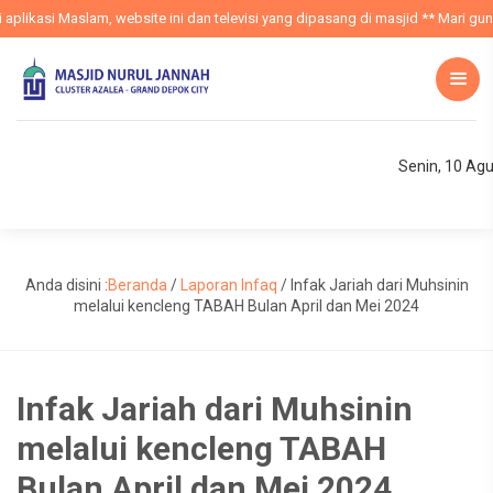
plikasi Maslam, website ini dan televisi yang dipasang di masjid ** Mari guna
Senin, 10 Ag
Anda disini :
Beranda
/
Laporan Infaq
/
Infak Jariah dari Muhsinin
melalui kencleng TABAH Bulan April dan Mei 2024
Infak Jariah dari Muhsinin
melalui kencleng TABAH
Bulan April dan Mei 2024