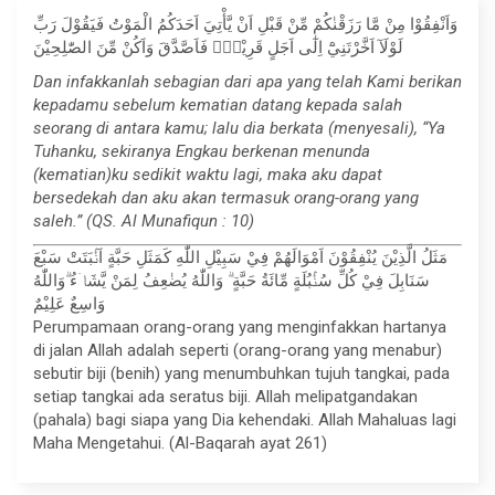
وَاَنْفِقُوْا مِنْ مَّا رَزَقْنٰكُمْ مِّنْ قَبْلِ اَنْ يَّأْتِيَ اَحَدَكُمُ الْمَوْتُ فَيَقُوْلَ رَبِّ
لَوْلَآ اَخَّرْتَنِيْٓ اِلٰٓى اَجَلٍ قَرِيْبٍۚ فَاَصَّدَّقَ وَاَكُنْ مِّنَ الصّٰلِحِيْنَ
Dan infakkanlah sebagian dari apa yang telah Kami berikan
kepadamu sebelum kematian datang kepada salah
seorang di antara kamu; lalu dia berkata (menyesali), “Ya
Tuhanku, sekiranya Engkau berkenan menunda
(kematian)ku sedikit waktu lagi, maka aku dapat
bersedekah dan aku akan termasuk orang-orang yang
saleh.” (QS. Al Munafiqun : 10)
مَثَلُ الَّذِيْنَ يُنْفِقُوْنَ اَمْوَالَهُمْ فِيْ سَبِيْلِ اللّٰهِ كَمَثَلِ حَبَّةٍ اَنْۢبَتَتْ سَبْعَ
سَنَابِلَ فِيْ كُلِّ سُنْۢبُلَةٍ مِّائَةُ حَبَّةٍ ۗ وَاللّٰهُ يُضٰعِفُ لِمَنْ يَّشَاۤءُ ۗوَاللّٰهُ
وَاسِعٌ عَلِيْمٌ
Perumpamaan orang-orang yang menginfakkan hartanya
di jalan Allah adalah seperti (orang-orang yang menabur)
sebutir biji (benih) yang menumbuhkan tujuh tangkai, pada
setiap tangkai ada seratus biji. Allah melipatgandakan
(pahala) bagi siapa yang Dia kehendaki. Allah Mahaluas lagi
Maha Mengetahui. (Al-Baqarah ayat 261)