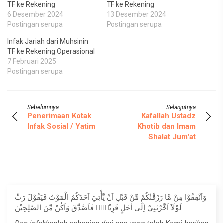
TF ke Rekening
TF ke Rekening
6 Desember 2024
13 Desember 2024
Postingan serupa
Postingan serupa
Infak Jariah dari Muhsinin
TF ke Rekening Operasional
7 Februari 2025
Postingan serupa
Sebelumnya
Selanjutnya
Penerimaan Kotak
Kafallah Ustadz
Infak Sosial / Yatim
Khotib dan Imam
Shalat Jum'at
وَاَنْفِقُوْا مِنْ مَّا رَزَقْنٰكُمْ مِّنْ قَبْلِ اَنْ يَّأْتِيَ اَحَدَكُمُ الْمَوْتُ فَيَقُوْلَ رَبِّ
لَوْلَآ اَخَّرْتَنِيْٓ اِلٰٓى اَجَلٍ قَرِيْبٍۚ فَاَصَّدَّقَ وَاَكُنْ مِّنَ الصّٰلِحِيْنَ