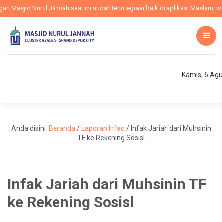
Masjid Nurul Jannah saat ini sudah terintegrasi baik di aplikasi Maslam, web
Kamis, 6 Ag
Anda disini :
Beranda
/
Laporan Infaq
/
Infak Jariah dari Muhsinin
TF ke Rekening Sosisl
Infak Jariah dari Muhsinin TF
ke Rekening Sosisl