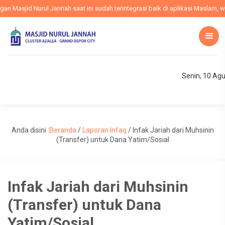
Masjid Nurul Jannah saat ini sudah terintegrasi baik di aplikasi Maslam, web
Senin, 10 Ag
Anda disini :
Beranda
/
Laporan Infaq
/
Infak Jariah dari Muhsinin
(Transfer) untuk Dana Yatim/Sosial
Infak Jariah dari Muhsinin
(Transfer) untuk Dana
Yatim/Sosial