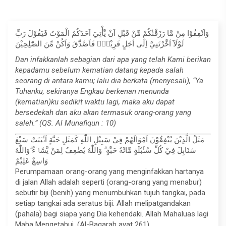
وَاَنْفِقُوْا مِنْ مَّا رَزَقْنٰكُمْ مِّنْ قَبْلِ اَنْ يَّأْتِيَ اَحَدَكُمُ الْمَوْتُ فَيَقُوْلَ رَبِّ
لَوْلَآ اَخَّرْتَنِيْٓ اِلٰٓى اَجَلٍ قَرِيْبٍۚ فَاَصَّدَّقَ وَاَكُنْ مِّنَ الصّٰلِحِيْنَ
Dan infakkanlah sebagian dari apa yang telah Kami berikan
kepadamu sebelum kematian datang kepada salah
seorang di antara kamu; lalu dia berkata (menyesali), “Ya
Tuhanku, sekiranya Engkau berkenan menunda
(kematian)ku sedikit waktu lagi, maka aku dapat
bersedekah dan aku akan termasuk orang-orang yang
saleh.” (QS. Al Munafiqun : 10)
مَثَلُ الَّذِيْنَ يُنْفِقُوْنَ اَمْوَالَهُمْ فِيْ سَبِيْلِ اللّٰهِ كَمَثَلِ حَبَّةٍ اَنْۢبَتَتْ سَبْعَ
سَنَابِلَ فِيْ كُلِّ سُنْۢبُلَةٍ مِّائَةُ حَبَّةٍ ۗ وَاللّٰهُ يُضٰعِفُ لِمَنْ يَّشَاۤءُ ۗوَاللّٰهُ
وَاسِعٌ عَلِيْمٌ
Perumpamaan orang-orang yang menginfakkan hartanya
di jalan Allah adalah seperti (orang-orang yang menabur)
sebutir biji (benih) yang menumbuhkan tujuh tangkai, pada
setiap tangkai ada seratus biji. Allah melipatgandakan
(pahala) bagi siapa yang Dia kehendaki. Allah Mahaluas lagi
Maha Mengetahui. (Al-Baqarah ayat 261)