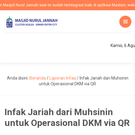
sjid Nurul Jannah saat ini sudah terintegrasi baik di aplikasi Maslam, websit
Kamis, 6 Ag
Anda disini :
Beranda
/
Laporan Infaq
/
Infak Jariah dari Muhsinin
untuk Operasional DKM via QR
Infak Jariah dari Muhsinin
untuk Operasional DKM via QR