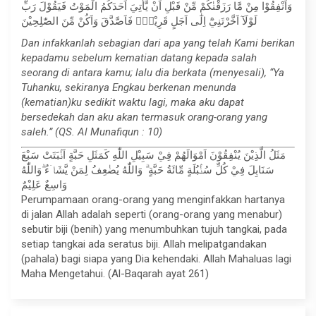
وَاَنْفِقُوْا مِنْ مَّا رَزَقْنٰكُمْ مِّنْ قَبْلِ اَنْ يَّأْتِيَ اَحَدَكُمُ الْمَوْتُ فَيَقُوْلَ رَبِّ
لَوْلَآ اَخَّرْتَنِيْٓ اِلٰٓى اَجَلٍ قَرِيْبٍۚ فَاَصَّدَّقَ وَاَكُنْ مِّنَ الصّٰلِحِيْنَ
Dan infakkanlah sebagian dari apa yang telah Kami berikan
kepadamu sebelum kematian datang kepada salah
seorang di antara kamu; lalu dia berkata (menyesali), “Ya
Tuhanku, sekiranya Engkau berkenan menunda
(kematian)ku sedikit waktu lagi, maka aku dapat
bersedekah dan aku akan termasuk orang-orang yang
saleh.” (QS. Al Munafiqun : 10)
مَثَلُ الَّذِيْنَ يُنْفِقُوْنَ اَمْوَالَهُمْ فِيْ سَبِيْلِ اللّٰهِ كَمَثَلِ حَبَّةٍ اَنْۢبَتَتْ سَبْعَ
سَنَابِلَ فِيْ كُلِّ سُنْۢبُلَةٍ مِّائَةُ حَبَّةٍ ۗ وَاللّٰهُ يُضٰعِفُ لِمَنْ يَّشَاۤءُ ۗوَاللّٰهُ
وَاسِعٌ عَلِيْمٌ
Perumpamaan orang-orang yang menginfakkan hartanya
di jalan Allah adalah seperti (orang-orang yang menabur)
sebutir biji (benih) yang menumbuhkan tujuh tangkai, pada
setiap tangkai ada seratus biji. Allah melipatgandakan
(pahala) bagi siapa yang Dia kehendaki. Allah Mahaluas lagi
Maha Mengetahui. (Al-Baqarah ayat 261)