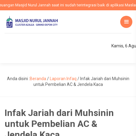
ngan Masjid Nurul Jannah saat ini sudah terintegrasi baik di aplikasi Maslam,
Kamis, 6 Ag
Anda disini :
Beranda
/
Laporan Infaq
/
Infak Jariah dari Muhsinin
untuk Pembelian AC & Jendela Kaca
Infak Jariah dari Muhsinin
untuk Pembelian AC &
Jendela Kaca