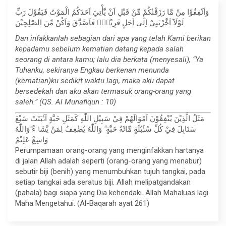
وَاَنْفِقُوْا مِنْ مَّا رَزَقْنٰكُمْ مِّنْ قَبْلِ اَنْ يَّأْتِيَ اَحَدَكُمُ الْمَوْتُ فَيَقُوْلَ رَبِّ
لَوْلَآ اَخَّرْتَنِيْٓ اِلٰٓى اَجَلٍ قَرِيْبٍۚ فَاَصَّدَّقَ وَاَكُنْ مِّنَ الصّٰلِحِيْنَ
Dan infakkanlah sebagian dari apa yang telah Kami berikan
kepadamu sebelum kematian datang kepada salah
seorang di antara kamu; lalu dia berkata (menyesali), “Ya
Tuhanku, sekiranya Engkau berkenan menunda
(kematian)ku sedikit waktu lagi, maka aku dapat
bersedekah dan aku akan termasuk orang-orang yang
saleh.” (QS. Al Munafiqun : 10)
مَثَلُ الَّذِيْنَ يُنْفِقُوْنَ اَمْوَالَهُمْ فِيْ سَبِيْلِ اللّٰهِ كَمَثَلِ حَبَّةٍ اَنْۢبَتَتْ سَبْعَ
سَنَابِلَ فِيْ كُلِّ سُنْۢبُلَةٍ مِّائَةُ حَبَّةٍ ۗ وَاللّٰهُ يُضٰعِفُ لِمَنْ يَّشَاۤءُ ۗوَاللّٰهُ
وَاسِعٌ عَلِيْمٌ
Perumpamaan orang-orang yang menginfakkan hartanya
di jalan Allah adalah seperti (orang-orang yang menabur)
sebutir biji (benih) yang menumbuhkan tujuh tangkai, pada
setiap tangkai ada seratus biji. Allah melipatgandakan
(pahala) bagi siapa yang Dia kehendaki. Allah Mahaluas lagi
Maha Mengetahui. (Al-Baqarah ayat 261)