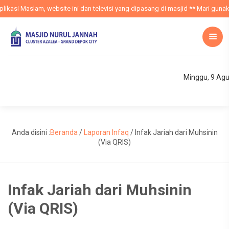
ikasi Maslam, website ini dan televisi yang dipasang di masjid ** Mari gunaka
Minggu, 9 Ag
Anda disini :
Beranda
/
Laporan Infaq
/
Infak Jariah dari Muhsinin
(Via QRIS)
Infak Jariah dari Muhsinin
(Via QRIS)