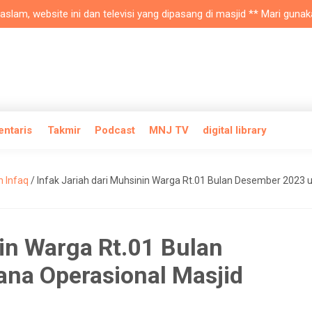
, website ini dan televisi yang dipasang di masjid ** Mari gunakan 
entaris
Takmir
Podcast
MNJ TV
digital library
n Infaq
/
Infak Jariah dari Muhsinin Warga Rt.01 Bulan Desember 2023 
nin Warga Rt.01 Bulan
na Operasional Masjid