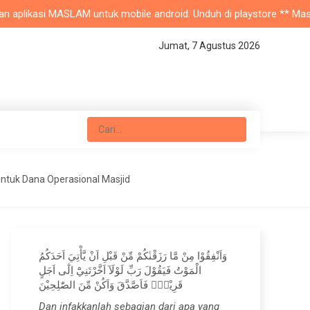
aplikasi MASLAM untuk mobile android. Unduh di playstore ** Masjid N
Jumat, 7 Agustus 2026
untuk Dana Operasional Masjid
وَاَنْفِقُوْا مِنْ مَّا رَزَقْنٰكُمْ مِّنْ قَبْلِ اَنْ يَّأْتِيَ اَحَدَكُمُ
الْمَوْتُ فَيَقُوْلَ رَبِّ لَوْلَآ اَخَّرْتَنِيْٓ اِلٰٓى اَجَلٍ
قَرِيْبٍۚ فَاَصَّدَّقَ وَاَكُنْ مِّنَ الصّٰلِحِيْنَ
Dan infakkanlah sebagian dari apa yang