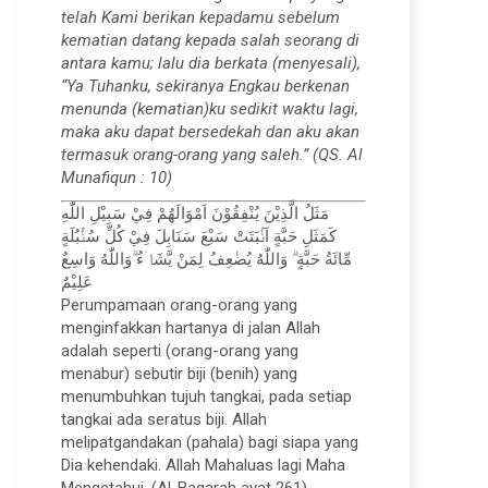
telah Kami berikan kepadamu sebelum
kematian datang kepada salah seorang di
antara kamu; lalu dia berkata (menyesali),
“Ya Tuhanku, sekiranya Engkau berkenan
menunda (kematian)ku sedikit waktu lagi,
maka aku dapat bersedekah dan aku akan
termasuk orang-orang yang saleh.” (QS. Al
Munafiqun : 10)
مَثَلُ الَّذِيْنَ يُنْفِقُوْنَ اَمْوَالَهُمْ فِيْ سَبِيْلِ اللّٰهِ
كَمَثَلِ حَبَّةٍ اَنْۢبَتَتْ سَبْعَ سَنَابِلَ فِيْ كُلِّ سُنْۢبُلَةٍ
مِّائَةُ حَبَّةٍ ۗ وَاللّٰهُ يُضٰعِفُ لِمَنْ يَّشَاۤءُ ۗوَاللّٰهُ وَاسِعٌ
عَلِيْمٌ
Perumpamaan orang-orang yang
menginfakkan hartanya di jalan Allah
adalah seperti (orang-orang yang
menabur) sebutir biji (benih) yang
menumbuhkan tujuh tangkai, pada setiap
tangkai ada seratus biji. Allah
melipatgandakan (pahala) bagi siapa yang
Dia kehendaki. Allah Mahaluas lagi Maha