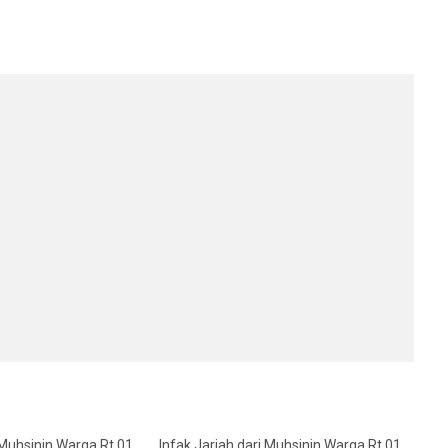
1
 Muhsinin Warga Rt.01
Infak Jariah dari Muhsinin Warga Rt.01