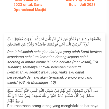
2023 untuk Dana
Bulan Juli 2023
Operasional Masjid
وَاَنْفِقُوْا مِنْ مَّا رَزَقْنٰكُمْ مِّنْ قَبْلِ اَنْ يَّأْتِيَ اَحَدَكُمُ الْمَوْتُ فَيَقُوْلَ رَبِّ
لَوْلَآ اَخَّرْتَنِيْٓ اِلٰٓى اَجَلٍ قَرِيْبٍۚ فَاَصَّدَّقَ وَاَكُنْ مِّنَ الصّٰلِحِيْنَ
Dan infakkanlah sebagian dari apa yang telah Kami berikan
kepadamu sebelum kematian datang kepada salah
seorang di antara kamu; lalu dia berkata (menyesali), “Ya
Tuhanku, sekiranya Engkau berkenan menunda
(kematian)ku sedikit waktu lagi, maka aku dapat
bersedekah dan aku akan termasuk orang-orang yang
saleh.” (QS. Al Munafiqun : 10)
مَثَلُ الَّذِيْنَ يُنْفِقُوْنَ اَمْوَالَهُمْ فِيْ سَبِيْلِ اللّٰهِ كَمَثَلِ حَبَّةٍ اَنْۢبَتَتْ سَبْعَ
سَنَابِلَ فِيْ كُلِّ سُنْۢبُلَةٍ مِّائَةُ حَبَّةٍ ۗ وَاللّٰهُ يُضٰعِفُ لِمَنْ يَّشَاۤءُ ۗوَاللّٰهُ
وَاسِعٌ عَلِيْمٌ
Perumpamaan orang-orang yang menginfakkan hartanya