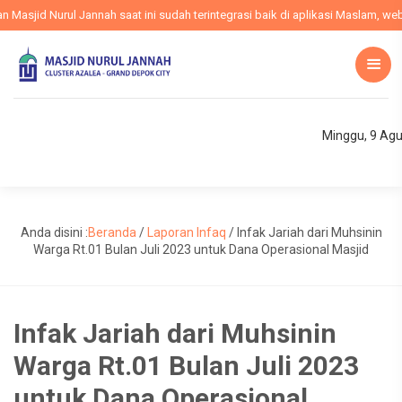
sjid Nurul Jannah saat ini sudah terintegrasi baik di aplikasi Maslam, websi
Minggu, 9 Ag
Anda disini :
Beranda
/
Laporan Infaq
/
Infak Jariah dari Muhsinin
Warga Rt.01 Bulan Juli 2023 untuk Dana Operasional Masjid
Infak Jariah dari Muhsinin
Warga Rt.01 Bulan Juli 2023
untuk Dana Operasional