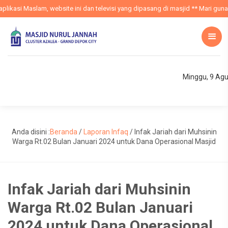
ikasi Maslam, website ini dan televisi yang dipasang di masjid ** Mari gunak
Minggu, 9 Ag
Anda disini :
Beranda
/
Laporan Infaq
/
Infak Jariah dari Muhsinin
Warga Rt.02 Bulan Januari 2024 untuk Dana Operasional Masjid
Infak Jariah dari Muhsinin
Warga Rt.02 Bulan Januari
2024 untuk Dana Operasional