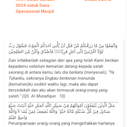
2024 untuk Dana
Operasional Masjid
وَاَنْفِقُوْا مِنْ مَّا رَزَقْنٰكُمْ مِّنْ قَبْلِ اَنْ يَّأْتِيَ اَحَدَكُمُ الْمَوْتُ فَيَقُوْلَ رَبِّ
لَوْلَآ اَخَّرْتَنِيْٓ اِلٰٓى اَجَلٍ قَرِيْبٍۚ فَاَصَّدَّقَ وَاَكُنْ مِّنَ الصّٰلِحِيْنَ
Dan infakkanlah sebagian dari apa yang telah Kami berikan
kepadamu sebelum kematian datang kepada salah
seorang di antara kamu; lalu dia berkata (menyesali), “Ya
Tuhanku, sekiranya Engkau berkenan menunda
(kematian)ku sedikit waktu lagi, maka aku dapat
bersedekah dan aku akan termasuk orang-orang yang
saleh.” (QS. Al Munafiqun : 10)
مَثَلُ الَّذِيْنَ يُنْفِقُوْنَ اَمْوَالَهُمْ فِيْ سَبِيْلِ اللّٰهِ كَمَثَلِ حَبَّةٍ اَنْۢبَتَتْ سَبْعَ
سَنَابِلَ فِيْ كُلِّ سُنْۢبُلَةٍ مِّائَةُ حَبَّةٍ ۗ وَاللّٰهُ يُضٰعِفُ لِمَنْ يَّشَاۤءُ ۗوَاللّٰهُ
وَاسِعٌ عَلِيْمٌ
Perumpamaan orang-orang yang menginfakkan hartanya