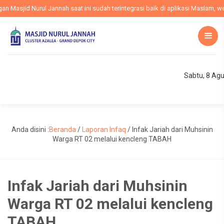
Masjid Nurul Jannah saat ini sudah terintegrasi baik di aplikasi Maslam, webs
Sabtu, 8 Ag
Anda disini :
Beranda
/
Laporan Infaq
/
Infak Jariah dari Muhsinin
Warga RT 02 melalui kencleng TABAH
Infak Jariah dari Muhsinin
Warga RT 02 melalui kencleng
TABAH