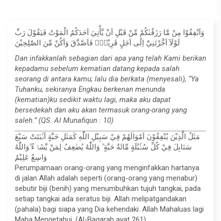
وَاَنْفِقُوْا مِنْ مَّا رَزَقْنٰكُمْ مِّنْ قَبْلِ اَنْ يَّأْتِيَ اَحَدَكُمُ الْمَوْتُ فَيَقُوْلَ رَبِّ
لَوْلَآ اَخَّرْتَنِيْٓ اِلٰٓى اَجَلٍ قَرِيْبٍۚ فَاَصَّدَّقَ وَاَكُنْ مِّنَ الصّٰلِحِيْنَ
Dan infakkanlah sebagian dari apa yang telah Kami berikan
kepadamu sebelum kematian datang kepada salah
seorang di antara kamu; lalu dia berkata (menyesali), “Ya
Tuhanku, sekiranya Engkau berkenan menunda
(kematian)ku sedikit waktu lagi, maka aku dapat
bersedekah dan aku akan termasuk orang-orang yang
saleh.” (QS. Al Munafiqun : 10)
مَثَلُ الَّذِيْنَ يُنْفِقُوْنَ اَمْوَالَهُمْ فِيْ سَبِيْلِ اللّٰهِ كَمَثَلِ حَبَّةٍ اَنْۢبَتَتْ سَبْعَ
سَنَابِلَ فِيْ كُلِّ سُنْۢبُلَةٍ مِّائَةُ حَبَّةٍ ۗ وَاللّٰهُ يُضٰعِفُ لِمَنْ يَّشَاۤءُ ۗوَاللّٰهُ
وَاسِعٌ عَلِيْمٌ
Perumpamaan orang-orang yang menginfakkan hartanya
di jalan Allah adalah seperti (orang-orang yang menabur)
sebutir biji (benih) yang menumbuhkan tujuh tangkai, pada
setiap tangkai ada seratus biji. Allah melipatgandakan
(pahala) bagi siapa yang Dia kehendaki. Allah Mahaluas lagi
Maha Mengetahui. (Al-Baqarah ayat 261)