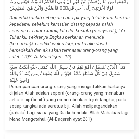
وَاَنْفِقُوْا مِنْ مَّا رَزَقْنٰكُمْ مِّنْ قَبْلِ اَنْ يَّأْتِيَ اَحَدَكُمُ الْمَوْتُ فَيَقُوْلَ رَبِّ
لَوْلَآ اَخَّرْتَنِيْٓ اِلٰٓى اَجَلٍ قَرِيْبٍۚ فَاَصَّدَّقَ وَاَكُنْ مِّنَ الصّٰلِحِيْنَ
Dan infakkanlah sebagian dari apa yang telah Kami berikan
kepadamu sebelum kematian datang kepada salah
seorang di antara kamu; lalu dia berkata (menyesali), “Ya
Tuhanku, sekiranya Engkau berkenan menunda
(kematian)ku sedikit waktu lagi, maka aku dapat
bersedekah dan aku akan termasuk orang-orang yang
saleh.” (QS. Al Munafiqun : 10)
مَثَلُ الَّذِيْنَ يُنْفِقُوْنَ اَمْوَالَهُمْ فِيْ سَبِيْلِ اللّٰهِ كَمَثَلِ حَبَّةٍ اَنْۢبَتَتْ سَبْعَ
سَنَابِلَ فِيْ كُلِّ سُنْۢبُلَةٍ مِّائَةُ حَبَّةٍ ۗ وَاللّٰهُ يُضٰعِفُ لِمَنْ يَّشَاۤءُ ۗوَاللّٰهُ
وَاسِعٌ عَلِيْمٌ
Perumpamaan orang-orang yang menginfakkan hartanya
di jalan Allah adalah seperti (orang-orang yang menabur)
sebutir biji (benih) yang menumbuhkan tujuh tangkai, pada
setiap tangkai ada seratus biji. Allah melipatgandakan
(pahala) bagi siapa yang Dia kehendaki. Allah Mahaluas lagi
Maha Mengetahui. (Al-Baqarah ayat 261)