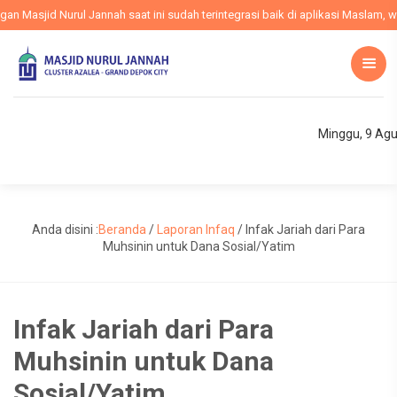
Masjid Nurul Jannah saat ini sudah terintegrasi baik di aplikasi Maslam, web
Minggu, 9 Ag
Anda disini :
Beranda
/
Laporan Infaq
/
Infak Jariah dari Para
Muhsinin untuk Dana Sosial/Yatim
Infak Jariah dari Para
Muhsinin untuk Dana
Sosial/Yatim